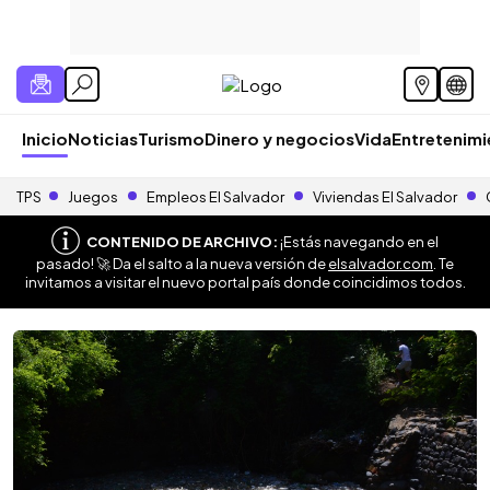
Inicio
Noticias
Turismo
Dinero y negocios
Vida
Entretenim
TPS
Juegos
Empleos El Salvador
Viviendas El Salvador
CONTENIDO DE ARCHIVO:
¡Estás navegando en el
pasado! 🚀 Da el salto a la nueva versión de
elsalvador.com
. Te
invitamos a visitar el nuevo portal país donde coincidimos todos.