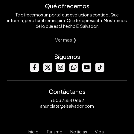
Qué ofrecemos
Te ofrecemos un portal que evoluciona contigo. Que
informa, pero también inspira. Que te representa. Mostramos
de lo que está hecho El Salvador.
Ver mas ❯
Síguenos
Contáctanos
+503 7854 0662
anunciate@elsalvador.com
Inicio
Turismo
Noticias
Vida