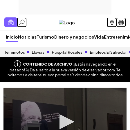
Inicio
Noticias
Turismo
Dinero y negocios
Vida
Entretenim
Terremotos
Lluvias
Hospital Rosales
Empleos El Salvador
CONTENIDO DE ARCHIVO:
¡Estás navegando en el
pasado! 🚀 Da el salto a la nueva versión de
elsalvador.com
. Te
invitamos a visitar el nuevo portal país donde coincidimos todos.