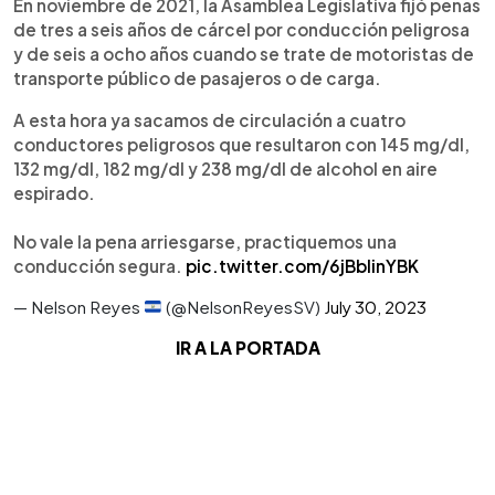
En noviembre de 2021, la Asamblea Legislativa fijó penas
de tres a seis años de cárcel por conducción peligrosa
y de seis a ocho años cuando se trate de motoristas de
transporte público de pasajeros o de carga.
A esta hora ya sacamos de circulación a cuatro
conductores peligrosos que resultaron con 145 mg/dl,
132 mg/dl, 182 mg/dl y 238 mg/dl de alcohol en aire
espirado.
No vale la pena arriesgarse, practiquemos una
conducción segura.
pic.twitter.com/6jBbIinYBK
— Nelson Reyes
(@NelsonReyesSV)
July 30, 2023
IR A LA PORTADA