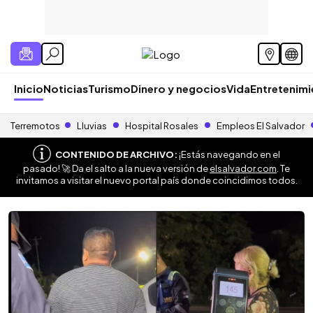
Inicio
Noticias
Turismo
Dinero y negocios
Vida
Entretenim
Terremotos
Lluvias
Hospital Rosales
Empleos El Salvador
CONTENIDO DE ARCHIVO:
¡Estás navegando en el
pasado! 🚀 Da el salto a la nueva versión de
elsalvador.com
. Te
invitamos a visitar el nuevo portal país donde coincidimos todos.