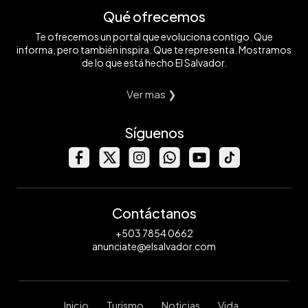
Qué ofrecemos
Te ofrecemos un portal que evoluciona contigo. Que
informa, pero también inspira. Que te representa. Mostramos
de lo que está hecho El Salvador.
Ver mas ❯
Síguenos
Contáctanos
+503 7854 0662
anunciate@elsalvador.com
Inicio
Turismo
Noticias
Vida