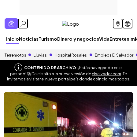
Inicio
Noticias
Turismo
Dinero y negocios
Vida
Entretenim
Terremotos
Lluvias
Hospital Rosales
Empleos El Salvador
CONTENIDO DE ARCHIVO:
¡Estás navegando en el
pasado! 🚀 Da el salto a la nueva versión de
elsalvador.com
. Te
invitamos a visitar el nuevo portal país donde coincidimos todos.