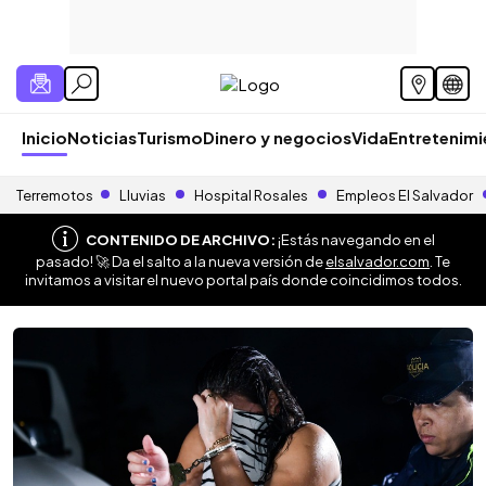
Inicio
Noticias
Turismo
Dinero y negocios
Vida
Entretenim
Terremotos
Lluvias
Hospital Rosales
Empleos El Salvador
CONTENIDO DE ARCHIVO:
¡Estás navegando en el
pasado! 🚀 Da el salto a la nueva versión de
elsalvador.com
. Te
invitamos a visitar el nuevo portal país donde coincidimos todos.