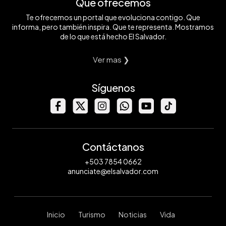
Qué ofrecemos
Te ofrecemos un portal que evoluciona contigo. Que
informa, pero también inspira. Que te representa. Mostramos
de lo que está hecho El Salvador.
Ver mas ❯
Síguenos
Contáctanos
+503 7854 0662
anunciate@elsalvador.com
Inicio
Turismo
Noticias
Vida