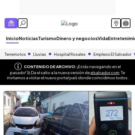
Inicio
Noticias
Turismo
Dinero y negocios
Vida
Entretenim
Terremotos
Lluvias
Hospital Rosales
Empleos El Salvador
CONTENIDO DE ARCHIVO:
¡Estás navegando en el
pasado! 🚀 Da el salto a la nueva versión de
elsalvador.com
. Te
invitamos a visitar el nuevo portal país donde coincidimos todos.