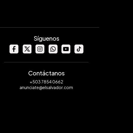
Síguenos
Contáctanos
+503 7854 0662
anunciate@elsalvador.com