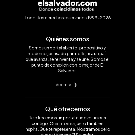
Todos los derechos reservados 1999-2026
Quiénes somos
Somos un portal abierto, propositivo y
moderno, pensado para reflejar a un país
que avanza, se reinventa y se une. Somos el
punto de conexión con lo mejor de El
Salvador.
Ver mas ❯
Qué ofrecemos
Te ofrecemos un portal que evoluciona
contigo. Que informa, pero también
inspira. Que te representa. Mostramos de lo
que está hecho El Salvador.