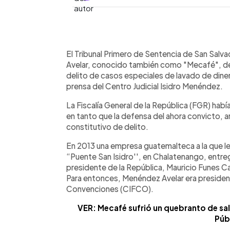
0:00
Facebook
Twitter
►
Escuchar artículo
El Tribunal Primero de Sentencia de San Sal
Avelar, conocido también como "Mecafé", deb
delito de casos especiales de lavado de diner
prensa del Centro Judicial Isidro Menéndez.
La Fiscalía General de la República (FGR) hab
en tanto que la defensa del ahora convicto, a
constitutivo de delito.
En 2013 una empresa guatemalteca a la que l
“Puente San Isidro'', en Chalatenango, entre
presidente de la República, Mauricio Funes C
Para entonces, Menéndez Avelar era president
Convenciones (CIFCO).
VER: Mecafé sufrió un quebranto de sa
Púb