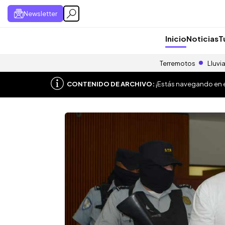
Newsletter
Inicio
Noticias
T
Terremotos
Lluvi
CONTENIDO DE ARCHIVO:
¡Estás navegando en el