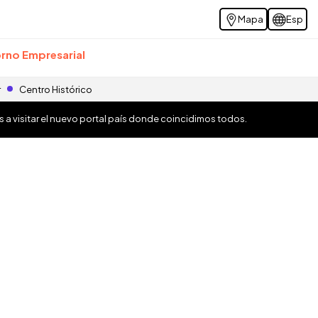
Mapa
Esp
rno Empresarial
r
Centro Histórico
os a visitar el nuevo portal país donde coincidimos todos.