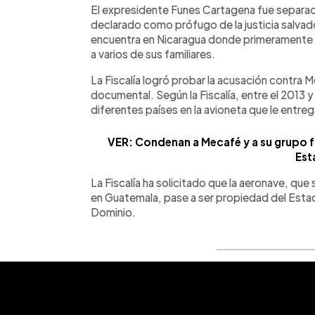
El expresidente Funes Cartagena fue separado
declarado como prófugo de la justicia salvad
encuentra en Nicaragua donde primeramente so
a varios de sus familiares.
La Fiscalía logró probar la acusación contra M
documental. Según la Fiscalía, entre el 2013 
diferentes países en la avioneta que le entr
VER: Condenan a Mecafé y a su grupo fa
Est
La Fiscalía ha solicitado que la aeronave, qu
en Guatemala, pase a ser propiedad del Estad
Dominio.