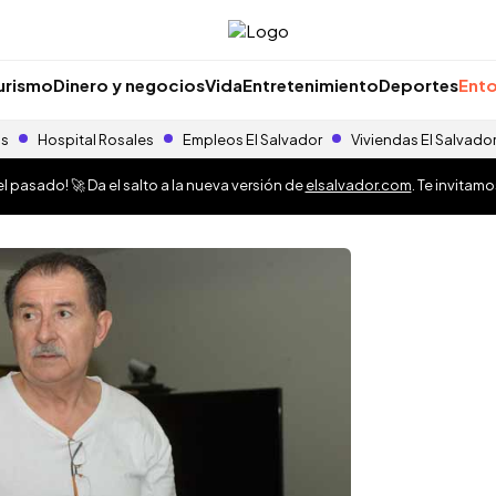
urismo
Dinero y negocios
Vida
Entretenimiento
Deportes
Ento
as
Hospital Rosales
Empleos El Salvador
Viviendas El Salvado
 pasado! 🚀 Da el salto a la nueva versión de
elsalvador.com
. Te invitam