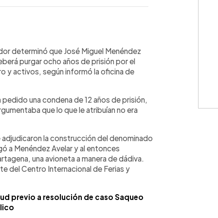
WhatsApp
Copiar link
vador determinó que José Miguel Menéndez
erá purgar ocho años de prisión por el
o y activos, según informó la oficina de
ía pedido una condena de 12 años de prisión,
rgumentaba que lo que le atribuían no era
e adjudicaron la construcción del denominado
gó a Menéndez Avelar y al entonces
artagena, una avioneta a manera de dádiva.
e del Centro Internacional de Ferias y
lud previo a resolución de caso Saqueo
lico