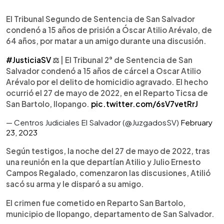
0:00
►
Escuchar artículo
El Tribunal Segundo de Sentencia de San Salvador
condenó a 15 años de prisión a Óscar Atilio Arévalo, de
64 años, por matar a un amigo durante una discusión.
#JusticiaSV
⚖️ | El Tribunal 2° de Sentencia de San
Salvador condenó a 15 años de cárcel a Oscar Atilio
Arévalo por el delito de homicidio agravado. El hecho
ocurrió el 27 de mayo de 2022, en el Reparto Ticsa de
San Bartolo, Ilopango.
pic.twitter.com/6sV7vetRrJ
— Centros Judiciales El Salvador (@JuzgadosSV)
February
23, 2023
Según testigos, la noche del 27 de mayo de 2022, tras
una reunión en la que departían Atilio y Julio Ernesto
Campos Regalado, comenzaron las discusiones, Atilió
sacó su arma y le disparó a su amigo.
El crimen fue cometido en Reparto San Bartolo,
municipio de Ilopango, departamento de San Salvador.