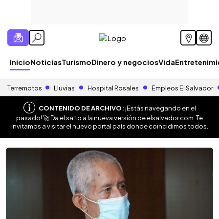
Inicio
Noticias
Turismo
Dinero y negocios
Vida
Entretenim
Terremotos
Lluvias
Hospital Rosales
Empleos El Salvador
CONTENIDO DE ARCHIVO:
¡Estás navegando en el
pasado! 🚀 Da el salto a la nueva versión de
elsalvador.com
. Te
invitamos a visitar el nuevo portal país donde coincidimos todos.