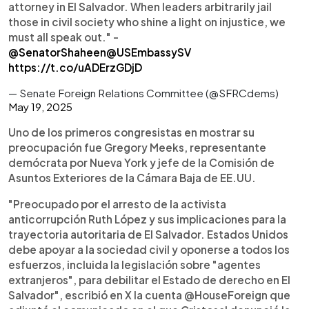
attorney in El Salvador. When leaders arbitrarily jail
those in civil society who shine a light on injustice, we
must all speak out." -
@SenatorShaheen
@USEmbassySV
https://t.co/uADErzGDjD
— Senate Foreign Relations Committee (@SFRCdems)
May 19, 2025
Uno de los primeros congresistas en mostrar su
preocupación fue Gregory Meeks, representante
demócrata por Nueva York y jefe de la Comisión de
Asuntos Exteriores de la Cámara Baja de EE.UU.
"Preocupado por el arresto de la activista
anticorrupción Ruth López y sus implicaciones para la
trayectoria autoritaria de El Salvador. Estados Unidos
debe apoyar a la sociedad civil y oponerse a todos los
esfuerzos, incluida la legislación sobre "agentes
extranjeros", para debilitar el Estado de derecho en El
Salvador", escribió en X la cuenta @HouseForeign que