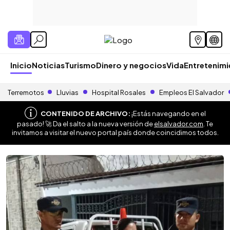
Inicio
Noticias
Turismo
Dinero y negocios
Vida
Entretenim
Terremotos
Lluvias
Hospital Rosales
Empleos El Salvador
CONTENIDO DE ARCHIVO:
¡Estás navegando en el
pasado! 🚀 Da el salto a la nueva versión de
elsalvador.com
. Te
invitamos a visitar el nuevo portal país donde coincidimos todos.