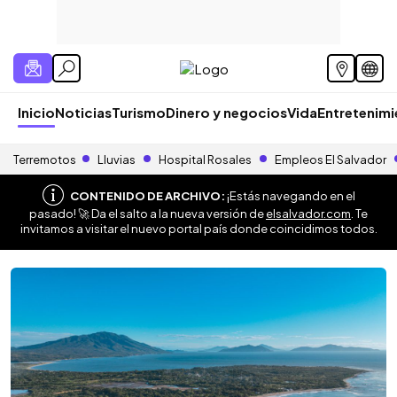
Inicio
Noticias
Turismo
Dinero y negocios
Vida
Entretenim
Terremotos
Lluvias
Hospital Rosales
Empleos El Salvador
CONTENIDO DE ARCHIVO:
¡Estás navegando en el
pasado! 🚀 Da el salto a la nueva versión de
elsalvador.com
. Te
invitamos a visitar el nuevo portal país donde coincidimos todos.