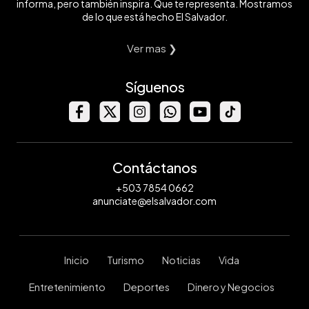
informa, pero también inspira. Que te representa. Mostramos
de lo que está hecho El Salvador.
Ver mas ❯
Síguenos
Contáctanos
+503 7854 0662
anunciate@elsalvador.com
Inicio
Turismo
Noticias
Vida
Entretenimiento
Deportes
Dinero y Negocios