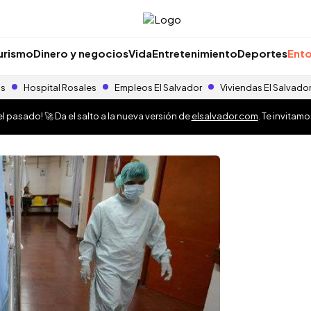
urismo
Dinero y negocios
Vida
Entretenimiento
Deportes
Ento
as
Hospital Rosales
Empleos El Salvador
Viviendas El Salvado
 pasado! 🚀 Da el salto a la nueva versión de
elsalvador.com
. Te invitam