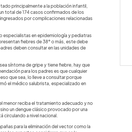
WhatsApp
Copiar link
ctado principalmente a la población infantil,
 un total de 174 casos confirmados de los
 ingresados por complicaciones relacionadas
ro especialistas en epidemiología y pediatras
resentan fiebres de 38° o más, este debe
s padres deben consultar en las unidades de
sea síntoma de gripe y tiene fiebre, hay que
ndación para los padres es que cualquier
so que sea, lo lleve a consultar porque
rmó el médico salubrista, especializado en
el menor reciba el tratamiento adecuado y no
 sino un dengue clásico provocado por una
 circulando a nivel nacional.
añas para la eliminación del vector como la