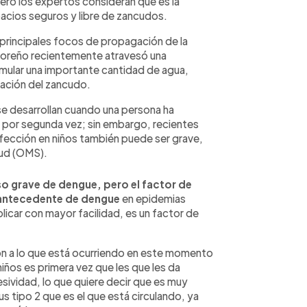
pero los expertos consideran que es la
acios seguros y libre de zancudos.
principales focos de propagación de la
adoreño recientemente atravesó una
cumular una importante cantidad de agua,
ración del zancudo.
se desarrollan cuando una persona ha
 por segunda vez; sin embargo, recientes
nfección en niños también puede ser grave,
lud (OMS).
o grave de dengue, pero el factor de
n antecedente de dengue
en epidemias
icar con mayor facilidad, es un factor de
ón a lo que está ocurriendo en este momento
ños es primera vez que les que les da
esividad, lo que quiere decir que es muy
s tipo 2 que es el que está circulando, ya