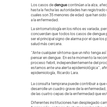
Facebook
Twitter
►
Escuchar artículo
Los casos de
dengue
continúan a la alza, afe
hasta la fecha las autoridades han registrado
cuales son 35 menores de edad que han sido
a la enfermedad.
La sintomatología en los niños es variada, pe
concuerdan que todos los casos de dengue p
ser el principal signo de alarma por el que lo
salud más cercana.
“Ante cualquier síntoma que un niño tenga así 
pensar en dengue. En este momento la recome
proceso febril, independientemente del proce
estamos ante una alerta epidemiológica”, afi
epidemiología, Ricardo Lara.
La consulta temprana puede contribuir a que 
desarrolle un cuadro grave de la enfermedad,
de las cuatro cepas de la enfermedad que está
Diferentes instituciones han desplegado camp