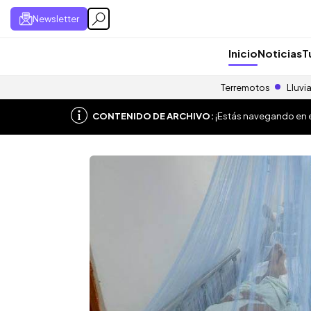
Newsletter
Inicio
Noticias
T
Terremotos
Lluvi
CONTENIDO DE ARCHIVO:
¡Estás navegando en el