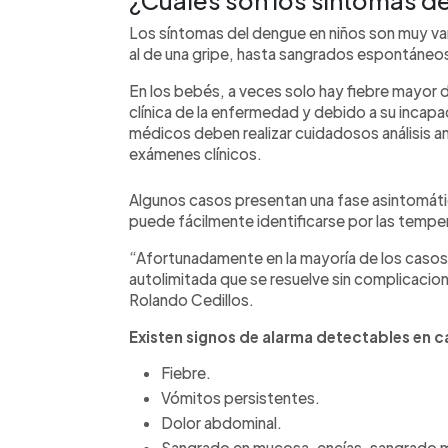
¿Cuáles son los síntomas de
Los síntomas del dengue en niños son muy var
al de una gripe, hasta sangrados espontáneo
En los bebés, a veces solo hay fiebre mayor
clínica de la enfermedad y debido a su incapa
médicos deben realizar cuidadosos análisis ant
exámenes clínicos.
Algunos casos presentan una fase asintomátic
puede fácilmente identificarse por las tempe
“Afortunadamente en la mayoría de los casos 
autolimitada que se resuelve sin complicacio
Rolando Cedillos.
Existen signos de alarma detectables en c
Fiebre.
Vómitos persistentes.
Dolor abdominal.
Sangrado en mucosa, encías, sangrado m