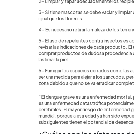
2- Limpiar y tapar adecuadamente los recipi
3- Si tiene mascotas se debe vaciar y limpiar
igual que los floreros.
4- Es necesario retirar la maleza de los terre
5- El uso de repelentes contra insectos es a
revisar las indicaciones de cada producto. El e
comprar productos de dudosa procedencia o
lastimar la piel.
6- Fumigar los espacios cerrados como las au
ser una medida para alejar a los zancudos, pe
zona debido a que no se va erradicar comple
“El dengue grave es una enfermedad mortal, p
es una enfermedad catastrófica potencialmen
cerebrales. El mayor riesgo de enfermedad gr
mundial, porque a esa edad ya han sido expuest
subsiguientes tienen el potencial de desen