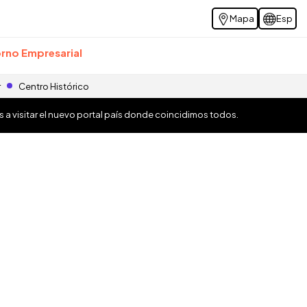
Mapa
Esp
rno Empresarial
r
Centro Histórico
os a visitar el nuevo portal país donde coincidimos todos.