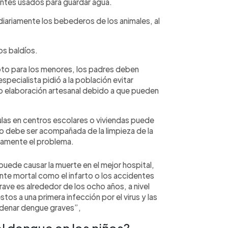
entes usados para guardar agua.
 diariamente los bebederos de los animales, al
nos baldíos.
pto para los menores, los padres deben
specialista pidió a la población evitar
 elaboración artesanal debido a que pueden
las en centros escolares o viviendas puede
ro debe ser acompañada de la limpieza de la
tamente el problema.
uede causar la muerte en el mejor hospital,
te mortal como el infarto o los accidentes
ave es alrededor de los ocho años, a nivel
os a una primera infección por el virus y las
cadenar dengue graves”,