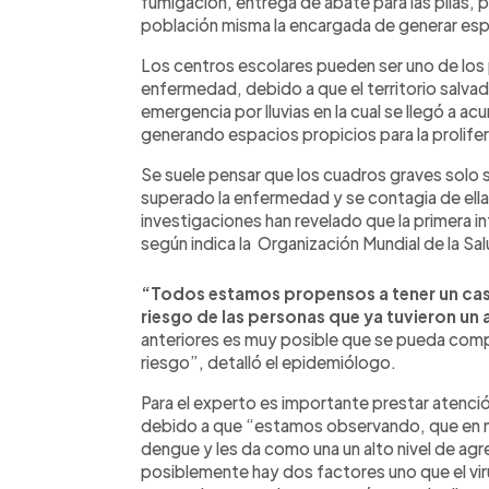
fumigación, entrega de abate para las pilas, 
población misma la encargada de generar esp
Los centros escolares pueden ser uno de los 
enfermedad, debido a que el territorio salv
emergencia por lluvias en la cual se llegó a a
generando espacios propicios para la prolife
Se suele pensar que los cuadros graves solo 
superado la enfermedad y se contagia de ella
investigaciones han revelado que la primera i
según indica la Organización Mundial de la Sa
“Todos estamos propensos a tener un cas
riesgo de las personas que ya tuvieron u
anteriores es muy posible que se pueda compl
riesgo”, detalló el epidemiólogo.
Para el experto es importante prestar atenci
debido a que “estamos observando, que en ni
dengue y les da como una un alto nivel de agr
posiblemente hay dos factores uno que el viru