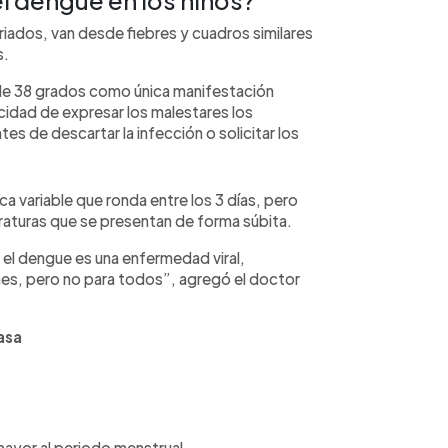
l dengue en los niños?
iados, van desde fiebres y cuadros similares
s.
 de 38 grados como única manifestación
cidad de expresar los malestares los
es de descartar la infección o solicitar los
a variable que ronda entre los 3 días, pero
raturas que se presentan de forma súbita.
el dengue es una enfermedad viral,
nes, pero no para todos”, agregó el doctor
asa
ayor al periodo menstrual.