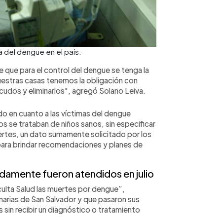
 del dengue en el país.
que para el control del dengue se tenga la
nuestras casas tenemos la obligación con
ncudos y eliminarlos", agregó Solano Leiva.
do en cuanto a las víctimas del dengue
os se trataban de niños sanos, sin especificar
uertes, un dato sumamente solicitado por los
 para brindar recomendaciones y planes de
damente fueron atendid
os en julio
oculta Salud las muertes por dengue”,
inarias de San Salvador y que pasaron sus
 sin recibir un diagnóstico o tratamiento