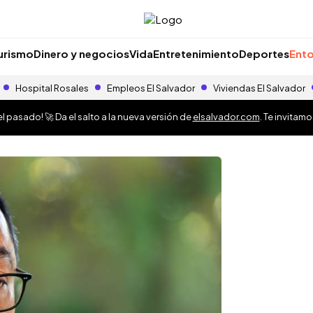
urismo
Dinero y negocios
Vida
Entretenimiento
Deportes
Ento
Hospital Rosales
Empleos El Salvador
Viviendas El Salvador
 pasado! 🚀 Da el salto a la nueva versión de
elsalvador.com
. Te invitam