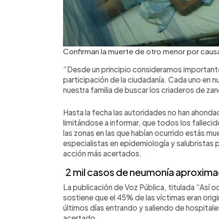
Confirman la muerte de otro menor por causa
“Desde un principio consideramos importante 
participación de la ciudadanía. Cada uno en 
nuestra familia de buscar los criaderos de za
Hasta la fecha las autoridades no han ahonda
limitándose a informar, que todos los fallecid
las zonas en las que habían ocurrido estás m
especialistas en epidemiología y salubristas
acción más acertados.
2 mil
casos de neumonía a
proxima
La publicación de Voz Pública, titulada “Así 
sostiene que el 45% de las víctimas eran orig
últimos días entrando y saliendo de hospitales
acertado.