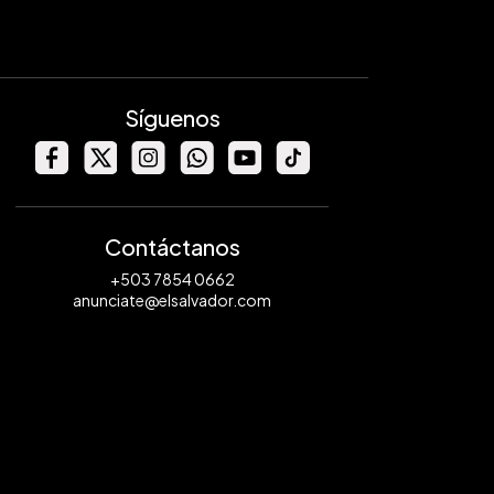
Síguenos
Contáctanos
+503 7854 0662
anunciate@elsalvador.com