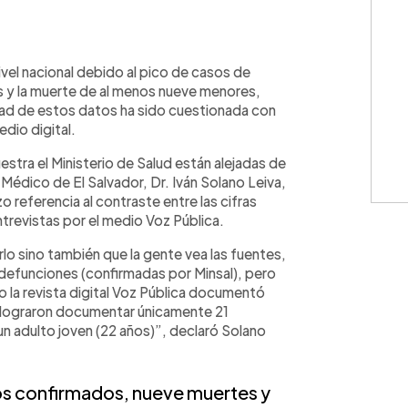
WhatsApp
Copiar link
ivel nacional debido al pico de casos de
 y la muerte de al menos nueve menores,
idad de estos datos ha sido cuestionada con
edio digital.
stra el Ministerio de Salud están alejadas de
o Médico de El Salvador, Dr. Iván Solano Leiva,
o referencia al contraste entre las cifras
ntrevistas por el medio Voz Pública.
rlo sino también que la gente vea las fuentes,
defunciones (confirmadas por Minsal), pero
 la revista digital Voz Pública documentó
os lograron documentar únicamente 21
 un adulto joven (22 años)”, declaró Solano
os confirmados, nueve muertes y