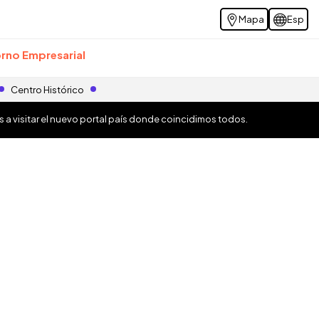
Mapa
Esp
rno Empresarial
Centro Histórico
os a visitar el nuevo portal país donde coincidimos todos.