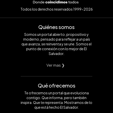
Todos los derechos reservados 1999-2026
Quiénes somos
Somos un portal abierto, propositivo y
moderno, pensado para reflejar a un país
que avanza, se reinventa y se une. Somos el
punto de conexión con lo mejor de El
Salvador.
Ver mas ❯
Qué ofrecemos
Te ofrecemos un portal que evoluciona
contigo. Que informa, pero también
inspira. Que te representa. Mostramos de lo
que está hecho El Salvador.