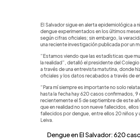
0:00
Facebook
Twitter
►
Escuchar artículo
El Salvador sigue en alerta epidemiológica a n
dengue experimentados en los últimos meses
según cifras oficiales; sin embargo, la verac
una reciente investigación publicada por un m
“Estamos viendo que las estadísticas que mue
la realidad”, detalló el presidente del Colegi
a través de una entrevista matutina, donde hiz
oficiales y los datos recabados a través de e
“Para mí siempre es importante no solo relata
hasta la fecha hay 620 casos confirmados, 9 
recientemente el 5 de septiembre de este año
que en realidad no son nueve fallecidos, ell
fallecidos por dengue, entre ellos 20 niños y
Leiva.
Dengue en El Salvador: 620 cas