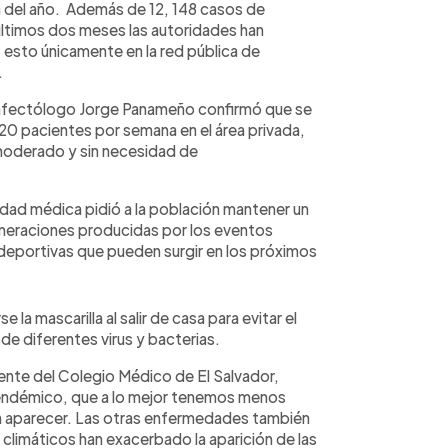
va del año. Además de 12, 148 casos de
 últimos dos meses las autoridades han
 esto únicamente en la red pública de
.
 infectólogo Jorge Panameño confirmó que se
0 pacientes por semana en el área privada,
moderado y sin necesidad de
idad médica pidió a la población mantener un
omeraciones producidas por los eventos
s deportivas que pueden surgir en los próximos
la mascarilla al salir de casa para evitar el
e diferentes virus y bacterias.
nte del Colegio Médico de El Salvador,
ar endémico, que a lo mejor tenemos menos
a aparecer. Las otras enfermedades también
climáticos han exacerbado la aparición de las