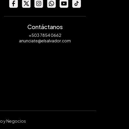
Contáctanos
+503 7854 0662
anunciate@elsalvador.com
ro y Negocios