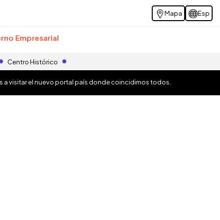
Mapa
Esp
rno Empresarial
Centro Histórico
os a visitar el nuevo portal país donde coincidimos todos.