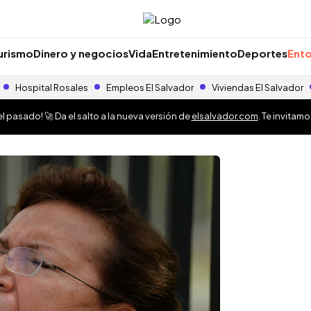
urismo
Dinero y negocios
Vida
Entretenimiento
Deportes
Ento
Hospital Rosales
Empleos El Salvador
Viviendas El Salvador
 pasado! 🚀 Da el salto a la nueva versión de
elsalvador.com
. Te invitam