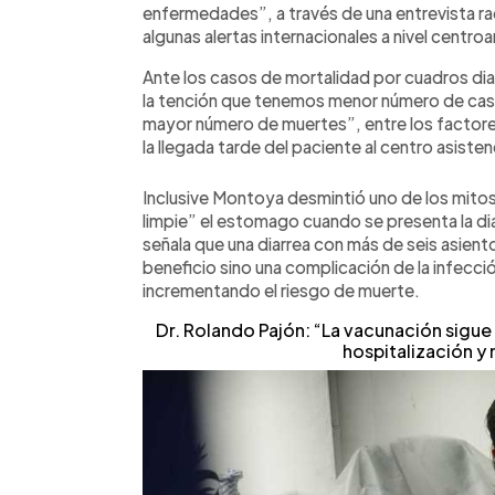
enfermedades”, a través de una entrevista ra
algunas alertas internacionales a nivel centro
Ante los casos de mortalidad por cuadros dia
la tención que tenemos menor número de caso
mayor número de muertes”, entre los factore
la llegada tarde del paciente al centro asiste
Inclusive Montoya desmintió uno de los mitos
limpie” el estomago cuando se presenta la di
señala que una diarrea con más de seis asiento
beneficio sino una complicación de la infecc
incrementando el riesgo de muerte.
Dr. Rolando Pajón: “La vacunación sigue
hospitalización y