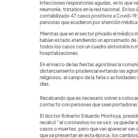
infecciones respiratorias agudas, en lo que 
neumonía, tratados en la red nacional. En los
contabilizado 47 casos positivos a Covid-19,
personas que acudieron por atención médica
Mientras que en el sector privado el médico
habían estado atendiendo un aproximado de 2
todos los casos con un cuadro sintomático 
hospitalizaciones.
En el marco de las fiestas agostinas la comun
distanciamiento prudencial evitando las agl
religiosos, el campo de la feria o actividade
días.
Recalcando que es necesario volver a colocarse 
contacto con personas que sean portadoras d
El doctor Roberto Eduardo Montoya, preside
recalcó “el coronavirus no se va ir, va qued
casos o muertes, pero que van aparecer van 
que se presentan en esta época, los cambios 