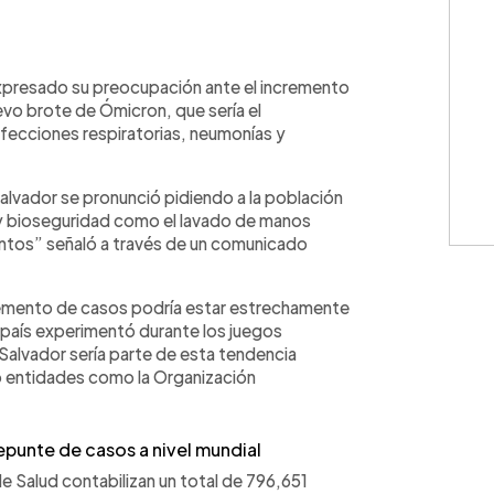
WhatsApp
Copiar link
xpresado su preocupación ante el incremento
o brote de Ómicron, que sería el
fecciones respiratorias, neumonías y
alvador se pronunció pidiendo a la población
 y bioseguridad como el lavado de manos
mentos” señaló a través de un comunicado
cremento de casos podría estar estrechamente
l país experimentó durante los juegos
Salvador sería parte de esta tendencia
do entidades como la Organización
punte de casos a nivel mundial
de Salud contabilizan un total de 796,651