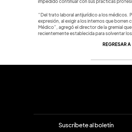
impedido continuar con sus practicas profes
“Del trato laboral antijurídico a los médicos. P
expresión, al exigir a los internos que borren 
Médico”, agregó el director de la gremial qu
recientemente establecida para solventar los
REGRESAR A
Suscríbete al boletín