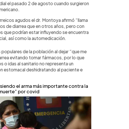
dial el pasado 2 de agosto cuando surgieron
americano.
rreicos agudos el dr. Montoya afirmó “llama
s de diarrea que en otros años, pero con
s que podrían estar influyendo se encuentra
ncial, así como la automedicación.
 populares de la población al dejar “que me
arrea evitando tomar fármacos, por lo que
s o idas al sanitario no representa un
ión estomacal deshidratando al paciente e
 siendo el arma más importante contra la
 muerte” por covid