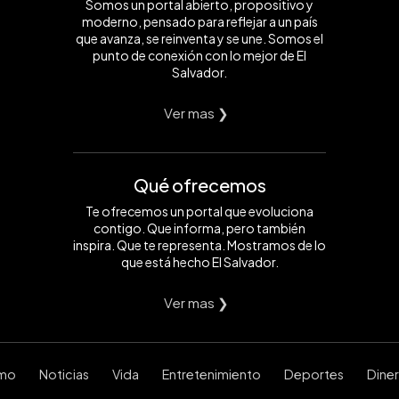
Somos un portal abierto, propositivo y
moderno, pensado para reflejar a un país
que avanza, se reinventa y se une. Somos el
punto de conexión con lo mejor de El
Salvador.
Ver mas ❯
Qué ofrecemos
Te ofrecemos un portal que evoluciona
contigo. Que informa, pero también
inspira. Que te representa. Mostramos de lo
que está hecho El Salvador.
Ver mas ❯
smo
Noticias
Vida
Entretenimiento
Deportes
Dine