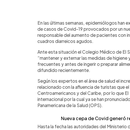
0:00
Facebook
Twitter
►
Escuchar artículo
En las últimas semanas, epidemiólogos han e
de casos de Covid-19 provocados por un nuev
responsable del aumento de pacientes con in
cuadros diarreicos agudos.
Ante esta situación el Colegio Médico de El S
“mantener y externar las medidas de higiene
frecuentes y antes de ingerir o preparar ali
difundido recientemente.
Según los expertos en el área de salud el in
relacionado con la afluencia de turistas que e
Centroamericanos y del Caribe, por lo que El 
internacional por la cual ya se han pronuncia
Panamericana de la Salud (OPS).
Nueva cepa de Covid generó re
Hasta la fecha las autoridades del Ministerio 