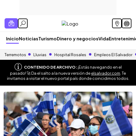
Inicio
Noticias
Turismo
Dinero y negocios
Vida
Entretenim
Terremotos
Lluvias
Hospital Rosales
Empleos El Salvador
CONTENIDO DE ARCHIVO:
¡Estás navegando en el
pasado! 🚀 Da el salto a la nueva versión de
elsalvador.com
. Te
invitamos a visitar el nuevo portal país donde coincidimos todos.