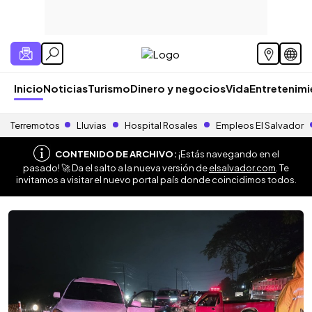
Inicio
Noticias
Turismo
Dinero y negocios
Vida
Entretenim
Terremotos
Lluvias
Hospital Rosales
Empleos El Salvador
CONTENIDO DE ARCHIVO:
¡Estás navegando en el
pasado! 🚀 Da el salto a la nueva versión de
elsalvador.com
. Te
invitamos a visitar el nuevo portal país donde coincidimos todos.