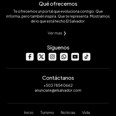
Qué ofrecemos
Te ofrecemos un portal que evoluciona contigo. Que
informa, pero también inspira. Que te representa. Mostramos
de lo que está hecho El Salvador.
Ver mas ❯
Síguenos
Contáctanos
+503 7854 0662
anunciate@elsalvador.com
Inicio
Turismo
Noticias
Vida