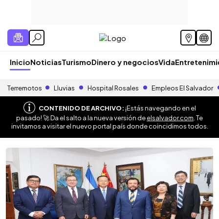
Inicio
Noticias
Turismo
Dinero y negocios
Vida
Entretenim
Terremotos
Lluvias
Hospital Rosales
Empleos El Salvador
CONTENIDO DE ARCHIVO:
¡Estás navegando en el
pasado! 🚀 Da el salto a la nueva versión de
elsalvador.com
. Te
invitamos a visitar el nuevo portal país donde coincidimos todos.