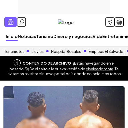
Inicio
Noticias
Turismo
Dinero y negocios
Vida
Entretenim
Terremotos
Lluvias
Hospital Rosales
Empleos El Salvador
CONTENIDO DE ARCHIVO:
¡Estás navegando en el
pasado! 🚀 Da el salto a la nueva versión de
elsalvador.com
. Te
invitamos a visitar el nuevo portal país donde coincidimos todos.