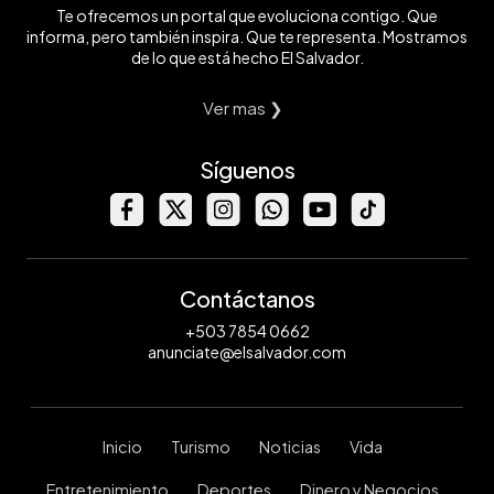
Te ofrecemos un portal que evoluciona contigo. Que
informa, pero también inspira. Que te representa. Mostramos
de lo que está hecho El Salvador.
Ver mas ❯
Síguenos
Contáctanos
+503 7854 0662
anunciate@elsalvador.com
Inicio
Turismo
Noticias
Vida
Entretenimiento
Deportes
Dinero y Negocios