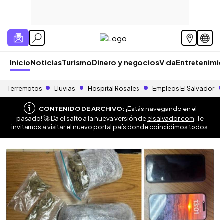
Inicio
Noticias
Turismo
Dinero y negocios
Vida
Entretenim
Terremotos
Lluvias
Hospital Rosales
Empleos El Salvador
CONTENIDO DE ARCHIVO:
¡Estás navegando en el
pasado! 🚀 Da el salto a la nueva versión de
elsalvador.com
. Te
invitamos a visitar el nuevo portal país donde coincidimos todos.