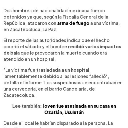
0:00
►
Escuchar artículo
Dos hombres de nacionalidad mexicana fueron
detenidos ya que, según la Fiscalía General de la
República, atacaron con
arma de fuego
a una víctima,
en Zacatecoluca, La Paz.
El reporte de las autoridades indica que el hecho
ocurrió el sábado y el hombre
recibió varios impactos
de bala
que le provocaron la muerte cuando era
atendido en un hospital.
"La víctima fue
trasladada a un hospital
,
lamentablemente debido a las lesiones falleció",
detalla el informe. Los sospechosos se encontraban en
una cervecería, en el barrio Candelaria, de
Zacatecoluca.
Lee también:
Joven fue asesinada en su casa en
Ozatlán, Usulután
Desde el local le habrían disparado a la persona. La