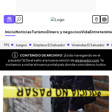
Inicio
Noticias
Turismo
Dinero y negocios
Vida
Entretenim
TPS
Juegos
Empleos El Salvador
Viviendas El Salvador
CONTENIDO DE ARCHIVO:
¡Estás navegando en el
pasado! 🚀 Da el salto a la nueva versión de
elsalvador.com
. Te
invitamos a visitar el nuevo portal país donde coincidimos todos.