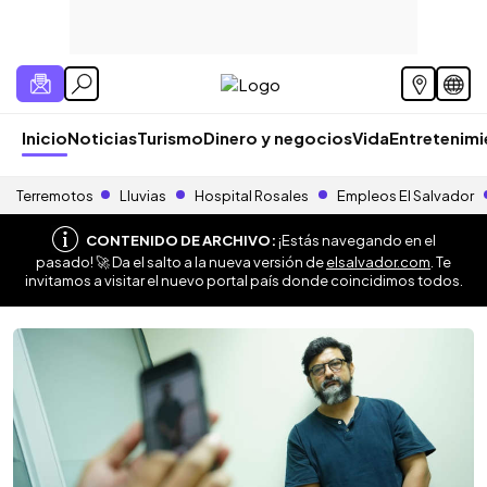
Inicio
Noticias
Turismo
Dinero y negocios
Vida
Entretenim
Terremotos
Lluvias
Hospital Rosales
Empleos El Salvador
CONTENIDO DE ARCHIVO:
¡Estás navegando en el
pasado! 🚀 Da el salto a la nueva versión de
elsalvador.com
. Te
invitamos a visitar el nuevo portal país donde coincidimos todos.