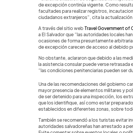
de excepción continúa vigente. Como resulta
facultades para realizar registros, incautacio
ciudadanos extranjeros”, cita la actualización
A través del sitio web
Travel Government of
a El Salvador que “las autoridades locales ha
ocasiones de forma presuntamente arbitraria
de excepción carecen de acceso al debido pr
No obstante, aclararon que debido a las medid
la asistencia consular puede verse retrasada e
“las condiciones penitenciarias pueden ser d
Una de las recomendaciones del gobierno cana
mayor presencia de elementos militares y polici
de ser detenido para una inspección, los ex
que los identifique, así como estar preparado
establecidos en diferentes zonas, sobre tod
También se recomendó a los turistas evitar in
autoridades salvadoreñas han arrestado a per
Evite comentar sobre eventos locales o polít