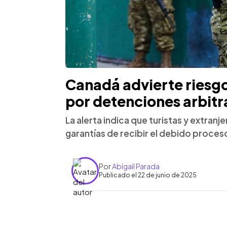
Canadá advierte riesgo 
por detenciones arbitr
La alerta indica que turistas y extran
garantías de recibir el debido proces
Por
Abigail Parada
Publicado el 22 de junio de 2025
0:00