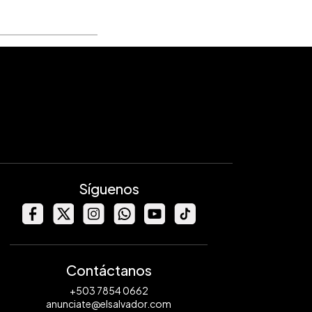
Síguenos
Contáctanos
+503 7854 0662
anunciate@elsalvador.com