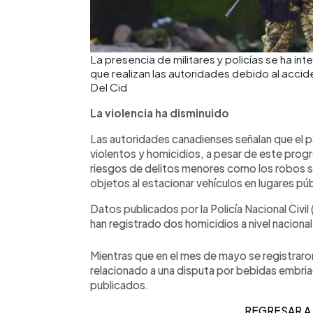
La presencia de militares y policías se ha in
que realizan las autoridades debido al acci
Del Cid
La violencia ha disminuido
Las autoridades canadienses señalan que el p
violentos y homicidios, a pesar de este prog
riesgos de delitos menores como los robos si
objetos al estacionar vehículos en lugares públ
Datos publicados por la Policía Nacional Civil
han registrado dos homicidios a nivel naciona
Mientras que en el mes de mayo se registraro
relacionado a una disputa por bebidas embria
publicados.
REGRE
SAR
A