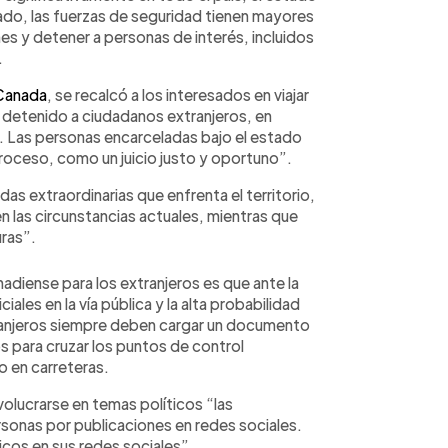
do, las fuerzas de seguridad tienen mayores
nes y detener a personas de interés, incluidos
.
 Canada
, se recalcó a los interesados en viajar
n detenido a ciudadanos extranjeros, en
. Las personas encarceladas bajo el estado
oceso, como un juicio justo y oportuno”.
as extraordinarias que enfrenta el territorio,
n las circunstancias actuales, mientras que
uras”.
diense para los extranjeros es que ante la
ales en la vía pública y la alta probabilidad
tranjeros siempre deben cargar un documento
s para cruzar los puntos de control
o en carreteras.
volucrarse en temas políticos “las
sonas por publicaciones en redes sociales.
icos en sus redes sociales”.