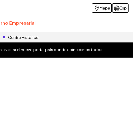
Mapa
Esp
rno Empresarial
r
Centro Histórico
os a visitar el nuevo portal país donde coincidimos todos.