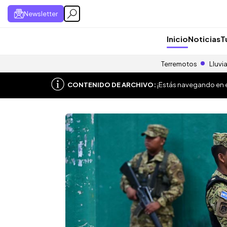
Newsletter
Inicio
Noticias
T
Terremotos
Lluvi
CONTENIDO DE ARCHIVO:
¡Estás navegando en el