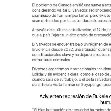
Facebook
Twitter
►
Escuchar artículo
El gobierno de Canadá emitió una nueva alerta
considerando visitar El Salvador, reconociendo
disminuido de forma importante, pero existe 
sean detenidos por las autoridades locales si
A través de su última actualización, el 19 de 
que el país “ejerce un alto grado de precauc
El Salvador se encuentra bajo un régimen d
la violencia desde 2022, una situación que h
constitucionales clave y ha dejado arrestos
estructuras criminales.
Diversos organismos internacionales han den
judicial y sin evidencia clara, como el caso d
cuando salía de su trabajo, o el de la salva
durante una visita familiar en Soyapango, pese
Advierten represión de Bukele
hum
“Si bien la situación de seguridad ha mejorado