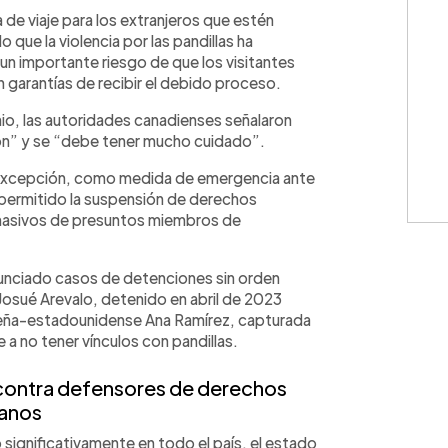
WhatsApp
Copiar link
 de viaje para los extranjeros que estén
 que la violencia por las pandillas ha
un importante riesgo de que los visitantes
n garantías de recibir el debido proceso.
junio, las autoridades canadienses señalaron
ión” y se “debe tener mucho cuidado”.
e excepción, como medida de emergencia ante
a permitido la suspensión de derechos
 masivos de presuntos miembros de
unciado casos de detenciones sin orden
e Josué Arevalo, detenido en abril de 2023
doreña-estadounidense Ana Ramírez, capturada
 a no tener vínculos con pandillas.
 contra defensores de derechos
anos
 significativamente en todo el país, el estado