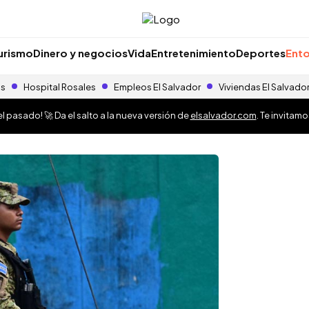
urismo
Dinero y negocios
Vida
Entretenimiento
Deportes
Ento
as
Hospital Rosales
Empleos El Salvador
Viviendas El Salvado
 pasado! 🚀 Da el salto a la nueva versión de
elsalvador.com
. Te invitam