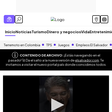
Inicio
Noticias
Turismo
Dinero y negocios
Vida
Entretenim
Terremoto en Colombia
TPS
Juegos
Empleos El Salvador
CONTENIDO DE ARCHIVO:
¡Estás navegando en el
pasado! 🚀 Da el salto a la nueva versión de
elsalvador.com
. Te
invitamos a visitar el nuevo portal país donde coincidimos todos.