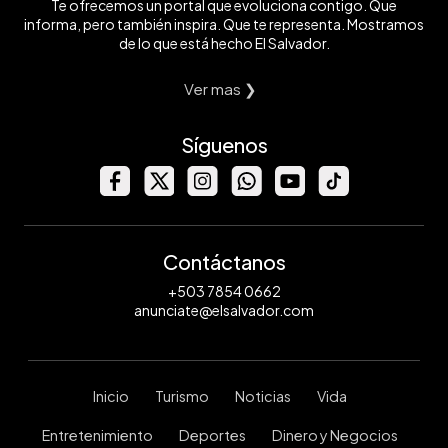
Te ofrecemos un portal que evoluciona contigo. Que
informa, pero también inspira. Que te representa. Mostramos
de lo que está hecho El Salvador.
Ver mas ❯
Síguenos
Contáctanos
+503 7854 0662
anunciate@elsalvador.com
Inicio
Turismo
Noticias
Vida
Entretenimiento
Deportes
Dinero y Negocios