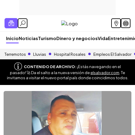
Inicio
Noticias
Turismo
Dinero y negocios
Vida
Entretenim
Terremotos
Lluvias
Hospital Rosales
Empleos El Salvador
CONTENIDO DE ARCHIVO:
¡Estás navegando en el
pasado! 🚀 Da el salto a la nueva versión de
elsalvador.com
. Te
invitamos a visitar el nuevo portal país donde coincidimos todos.