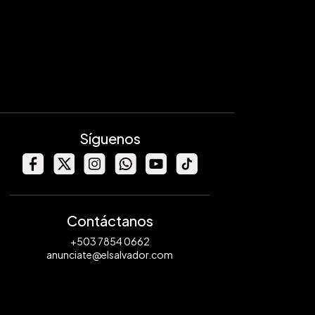
Síguenos
Contáctanos
+503 7854 0662
anunciate@elsalvador.com