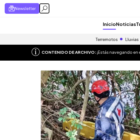
Newsletter
Inicio
Noticias
T
Terremotos
Lluvias
CONTENIDO DE ARCHIVO:
¡Estás navegando en el