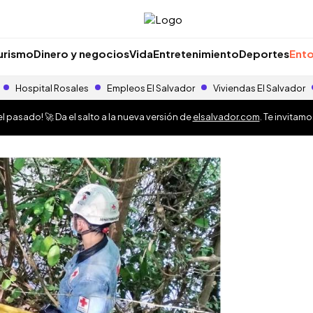
urismo
Dinero y negocios
Vida
Entretenimiento
Deportes
Ento
Hospital Rosales
Empleos El Salvador
Viviendas El Salvador
 pasado! 🚀 Da el salto a la nueva versión de
elsalvador.com
. Te invitam