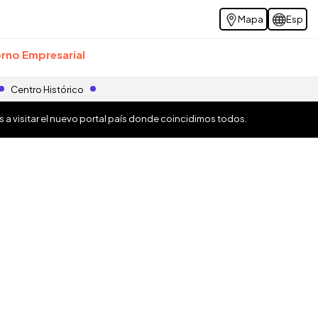
Mapa
Esp
rno Empresarial
Centro Histórico
os a visitar el nuevo portal país donde coincidimos todos.