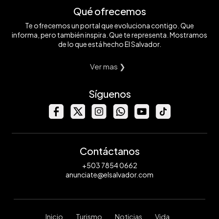
Qué ofrecemos
Te ofrecemos un portal que evoluciona contigo. Que
informa, pero también inspira. Que te representa. Mostramos
de lo que está hecho El Salvador.
Ver mas ❯
Síguenos
Contáctanos
+503 7854 0662
anunciate@elsalvador.com
Inicio
Turismo
Noticias
Vida