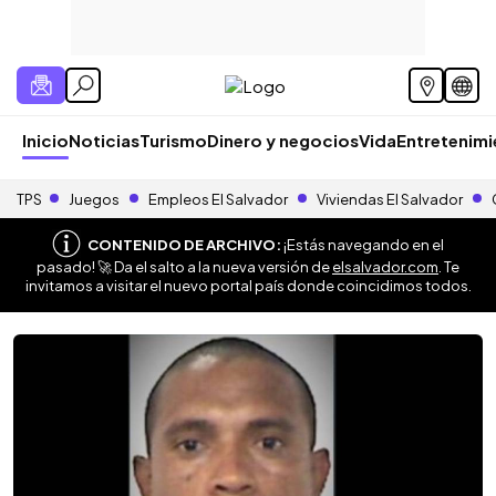
Inicio
Noticias
Turismo
Dinero y negocios
Vida
Entretenim
TPS
Juegos
Empleos El Salvador
Viviendas El Salvador
CONTENIDO DE ARCHIVO:
¡Estás navegando en el
pasado! 🚀 Da el salto a la nueva versión de
elsalvador.com
. Te
invitamos a visitar el nuevo portal país donde coincidimos todos.