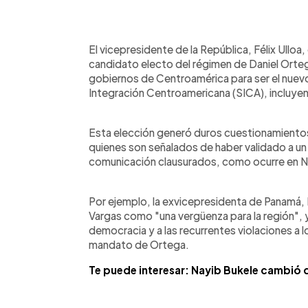
0:00
Facebook
Twitter
►
Escuchar artículo
El vicepresidente de la República, Félix Ulloa
candidato electo del régimen de Daniel Orteg
gobiernos de Centroamérica para ser el nuevo
Integración Centroamericana (SICA), incluyen
Esta elección generó duros cuestionamiento
quienes son señalados de haber validado a un
comunicación clausurados, como ocurre en N
Por ejemplo, la exvicepresidenta de Panamá, Is
Vargas como "una vergüenza para la región", y
democracia y a las recurrentes violaciones a
mandato de Ortega.
Te puede interesar: Nayib Bukele cambió 