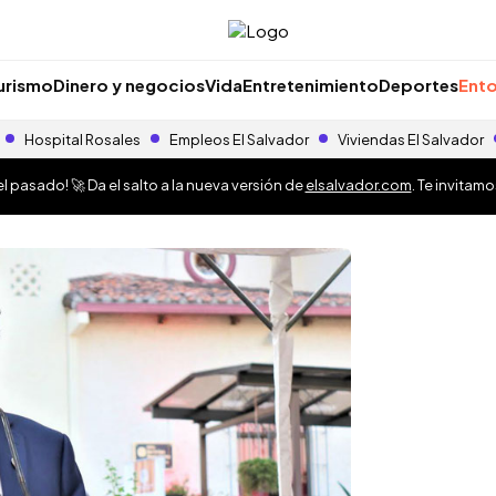
urismo
Dinero y negocios
Vida
Entretenimiento
Deportes
Ento
Hospital Rosales
Empleos El Salvador
Viviendas El Salvador
 pasado! 🚀 Da el salto a la nueva versión de
elsalvador.com
. Te invitam