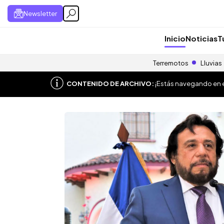
Newsletter
Inicio
Noticias
T
Terremotos
Lluvias
CONTENIDO DE ARCHIVO:
¡Estás navegando en el