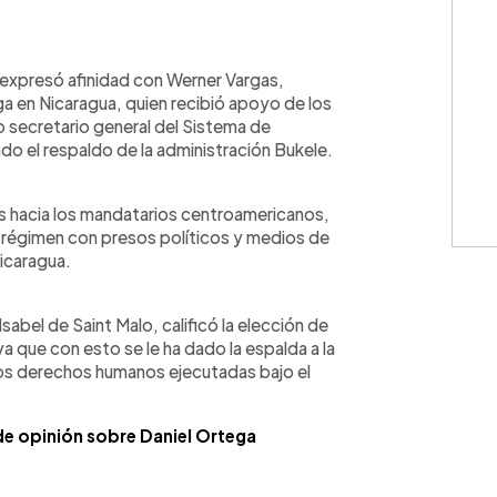
WhatsApp
Copiar link
, expresó afinidad con Werner Vargas,
a en Nicaragua, quien recibió apoyo de los
 secretario general del Sistema de
do el respaldo de la administración Bukele.
s hacia los mandatarios centroamericanos,
 régimen con presos políticos y medios de
icaragua.
abel de Saint Malo, calificó la elección de
a que con esto se le ha dado la espalda a la
 los derechos humanos ejecutadas bajo el
de opinión sobre Daniel Ortega