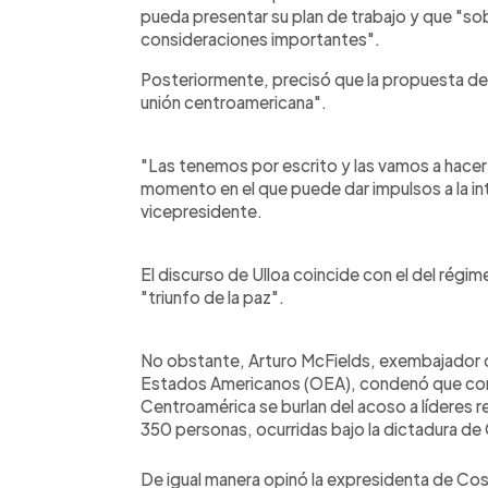
pueda presentar su plan de trabajo y que "so
consideraciones importantes".
Posteriormente, precisó que la propuesta de E
unión centroamericana".
"Las tenemos por escrito y las vamos a hacer
momento en el que puede dar impulsos a la in
vicepresidente.
El discurso de Ulloa coincide con el del rég
"triunfo de la paz".
No obstante, Arturo McFields, exembajador d
Estados Americanos (OEA), condenó que con 
Centroamérica se burlan del acoso a líderes re
350 personas, ocurridas bajo la dictadura de
De igual manera opinó la expresidenta de Cost