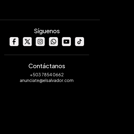
Síguenos
Contáctanos
+503 7854 0662
anunciate@elsalvador.com