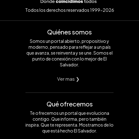
Todos los derechos reservados 1999-2026
Quiénes somos
Somos un portal abierto, propositivo y
moderno, pensado para reflejar a un país
que avanza, se reinventa y se une. Somos el
punto de conexión con lo mejor de El
Salvador.
Ver mas ❯
Qué ofrecemos
Te ofrecemos un portal que evoluciona
contigo. Que informa, pero también
inspira. Que te representa. Mostramos de lo
que está hecho El Salvador.