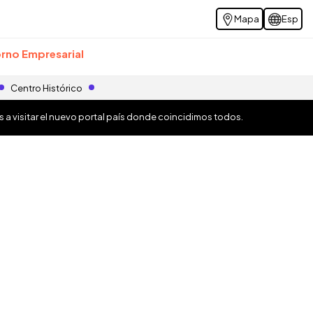
Mapa
Esp
rno Empresarial
Centro Histórico
os a visitar el nuevo portal país donde coincidimos todos.