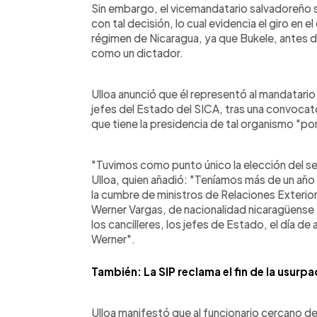
Sin embargo, el vicemandatario salvadoreño s
con tal decisión, lo cual evidencia el giro en e
régimen de Nicaragua, ya que Bukele, antes 
como un dictador.
Ulloa anunció que él representó al mandatari
jefes del Estado del SICA, tras una convocato
que tiene la presidencia de tal organismo "p
"Tuvimos como punto único la elección del se
Ulloa, quien añadió: "Teníamos más de un año
la cumbre de ministros de Relaciones Exteriore
Werner Vargas, de nacionalidad nicaragüense
los cancilleres, los jefes de Estado, el día d
Werner".
También: La SIP reclama el fin de la usurp
Ulloa manifestó que al funcionario cercano d