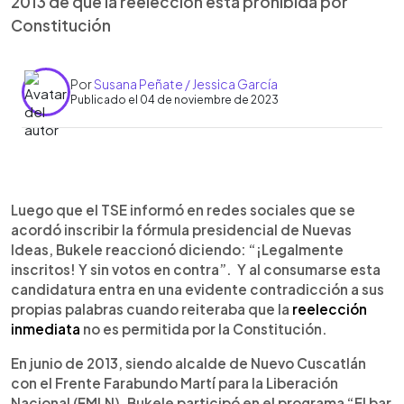
2013 de que la reelección está prohibida por
Constitución
Por
Susana Peñate / Jessica García
Publicado el 04 de noviembre de 2023
0:00
►
Escuchar artículo
Luego que el TSE informó en redes sociales que se
acordó inscribir la fórmula presidencial de Nuevas
Ideas, Bukele reaccionó diciendo: “¡Legalmente
inscritos! Y sin votos en contra”. Y al consumarse esta
candidatura entra en una evidente contradicción a sus
propias palabras cuando reiteraba que la
reelección
inmediata
no es permitida por la Constitución.
En junio de 2013, siendo alcalde de Nuevo Cuscatlán
con el Frente Farabundo Martí para la Liberación
Nacional (FMLN), Bukele participó en el programa “El bar