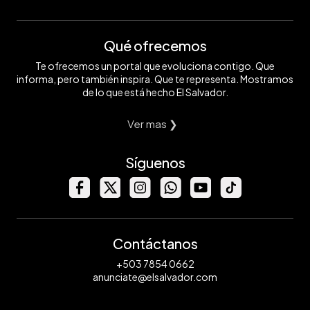
Qué ofrecemos
Te ofrecemos un portal que evoluciona contigo. Que
informa, pero también inspira. Que te representa. Mostramos
de lo que está hecho El Salvador.
Ver mas ❯
Síguenos
Contáctanos
+503 7854 0662
anunciate@elsalvador.com