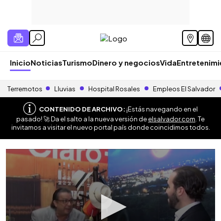
Inicio
Noticias
Turismo
Dinero y negocios
Vida
Entretenim
Terremotos
Lluvias
Hospital Rosales
Empleos El Salvador
CONTENIDO DE ARCHIVO:
¡Estás navegando en el
pasado! 🚀 Da el salto a la nueva versión de
elsalvador.com
. Te
invitamos a visitar el nuevo portal país donde coincidimos todos.