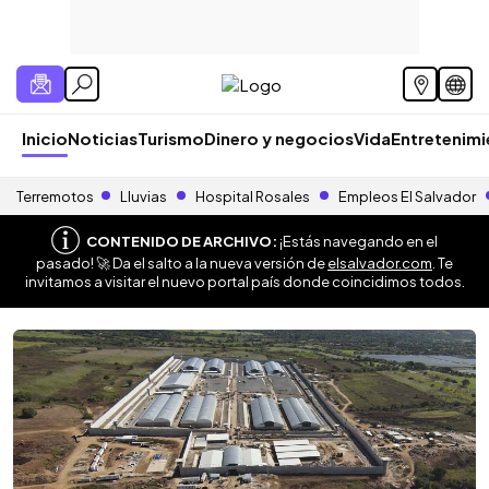
Inicio
Noticias
Turismo
Dinero y negocios
Vida
Entretenim
Terremotos
Lluvias
Hospital Rosales
Empleos El Salvador
CONTENIDO DE ARCHIVO:
¡Estás navegando en el
pasado! 🚀 Da el salto a la nueva versión de
elsalvador.com
. Te
invitamos a visitar el nuevo portal país donde coincidimos todos.