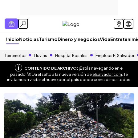
Inicio
Noticias
Turismo
Dinero y negocios
Vida
Entretenim
Terremotos
Lluvias
Hospital Rosales
Empleos El Salvador
CONTENIDO DE ARCHIVO:
¡Estás navegando en el
pasado! 🚀 Da el salto a la nueva versión de
elsalvador.com
. Te
invitamos a visitar el nuevo portal país donde coincidimos todos.