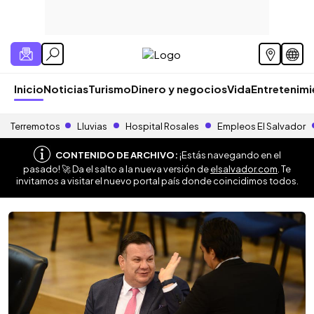
Inicio
Noticias
Turismo
Dinero y negocios
Vida
Entretenim
Terremotos
Lluvias
Hospital Rosales
Empleos El Salvador
CONTENIDO DE ARCHIVO:
¡Estás navegando en el
pasado! 🚀 Da el salto a la nueva versión de
elsalvador.com
. Te
invitamos a visitar el nuevo portal país donde coincidimos todos.