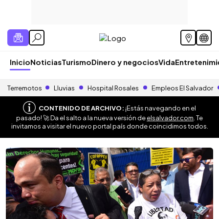
Inicio
Noticias
Turismo
Dinero y negocios
Vida
Entretenim
Terremotos
Lluvias
Hospital Rosales
Empleos El Salvador
CONTENIDO DE ARCHIVO:
¡Estás navegando en el
pasado! 🚀 Da el salto a la nueva versión de
elsalvador.com
. Te
invitamos a visitar el nuevo portal país donde coincidimos todos.