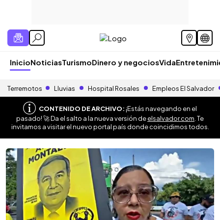
Inicio
Noticias
Turismo
Dinero y negocios
Vida
Entretenim
Terremotos
Lluvias
Hospital Rosales
Empleos El Salvador
CONTENIDO DE ARCHIVO:
¡Estás navegando en el
pasado! 🚀 Da el salto a la nueva versión de
elsalvador.com
. Te
invitamos a visitar el nuevo portal país donde coincidimos todos.