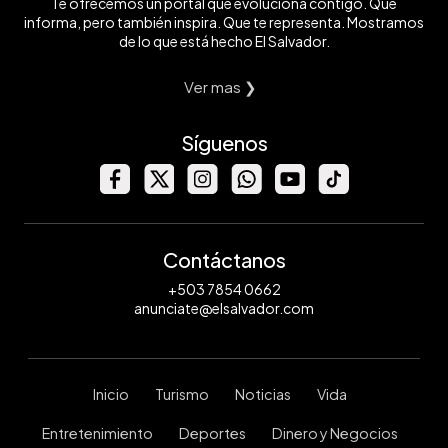
Te ofrecemos un portal que evoluciona contigo. Que
informa, pero también inspira. Que te representa. Mostramos
de lo que está hecho El Salvador.
Ver mas ❯
Síguenos
Contáctanos
+503 7854 0662
anunciate@elsalvador.com
Inicio
Turismo
Noticias
Vida
Entretenimiento
Deportes
Dinero y Negocios