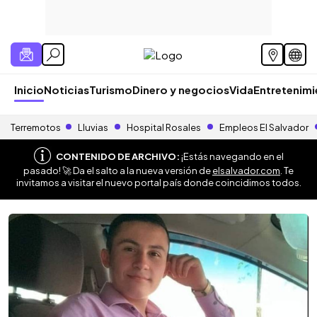
Inicio
Noticias
Turismo
Dinero y negocios
Vida
Entretenim
Terremotos
Lluvias
Hospital Rosales
Empleos El Salvador
CONTENIDO DE ARCHIVO:
¡Estás navegando en el
pasado! 🚀 Da el salto a la nueva versión de
elsalvador.com
. Te
invitamos a visitar el nuevo portal país donde coincidimos todos.