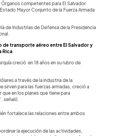
os Órganos competentes para El Salvador
 el Estado Mayor Conjunto de la Fuerza Armada
ría de Industrias de Defensa de la Presidencia
onal.
 de transporte aéreo entre El Salvador y
 Rica
quía creció en 18 años en su rubro de
ares a través de la industria de la
sirven para las fuerzas armadas, creció a
ir que en los planes que tiene para
”, señaló.
n fortalece las relaciones entre ambos
rdinar la ejecución de las actividades,