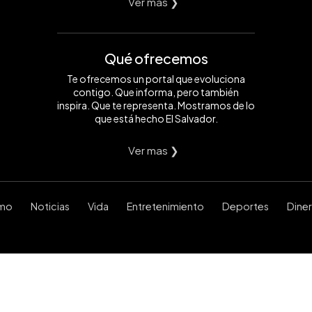
Ver mas ❯
Qué ofrecemos
Te ofrecemos un portal que evoluciona
contigo. Que informa, pero también
inspira. Que te representa. Mostramos de lo
que está hecho El Salvador.
Ver mas ❯
smo
Noticias
Vida
Entretenimiento
Deportes
Dine