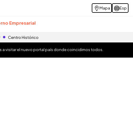
Mapa
Esp
rno Empresarial
r
Centro Histórico
os a visitar el nuevo portal país donde coincidimos todos.