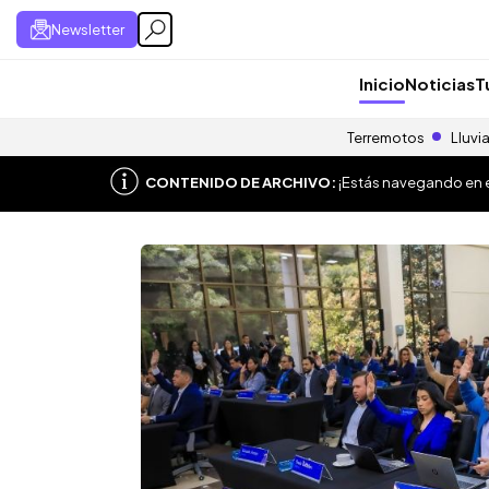
Newsletter
Inicio
Noticias
T
Terremotos
Lluvi
CONTENIDO DE ARCHIVO:
¡Estás navegando en el