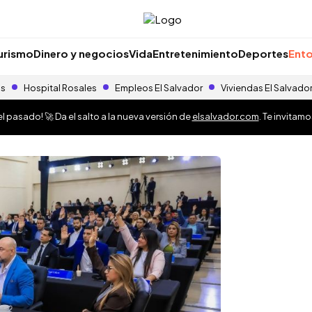
urismo
Dinero y negocios
Vida
Entretenimiento
Deportes
Ento
as
Hospital Rosales
Empleos El Salvador
Viviendas El Salvado
 pasado! 🚀 Da el salto a la nueva versión de
elsalvador.com
. Te invitam