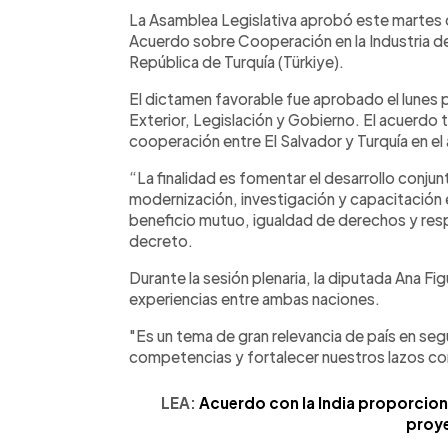
Facebook
Twitter
►
Escuchar artículo
La Asamblea Legislativa aprobó este martes q
Acuerdo sobre Cooperación en la Industria de
República de Turquía (Türkiye).
El dictamen favorable fue aprobado el lunes 
Exterior, Legislación y Gobierno. El acuerdo 
cooperación entre El Salvador y Turquía en el 
“La finalidad es fomentar el desarrollo conj
modernización, investigación y capacitación 
beneficio mutuo, igualdad de derechos y respe
decreto.
Durante la sesión plenaria, la diputada Ana Fi
experiencias entre ambas naciones.
"Es un tema de gran relevancia de país en seg
competencias y fortalecer nuestros lazos con
LEA:
Acuerdo con la India proporcion
proy