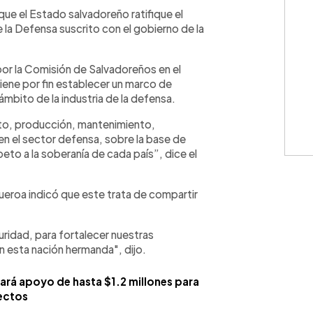
WhatsApp
Copiar link
ue el Estado salvadoreño ratifique el
 la Defensa suscrito con el gobierno de la
por la Comisión de Salvadoreños en el
tiene por fin establecer un marco de
ámbito de la industria de la defensa.
unto, producción, mantenimiento,
en el sector defensa, sobre la base de
to a la soberanía de cada país”, dice el
gueroa indicó que este trata de compartir
uridad, para fortalecer nuestras
 esta nación hermanda", dijo.
ará apoyo de hasta $1.2 millones para
ectos