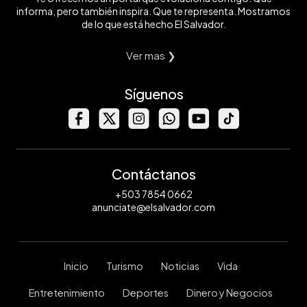
informa, pero también inspira. Que te representa. Mostramos
de lo que está hecho El Salvador.
Ver mas ❯
Síguenos
Contáctanos
+503 7854 0662
anunciate@elsalvador.com
Inicio
Turismo
Noticias
Vida
Entretenimiento
Deportes
Dinero y Negocios