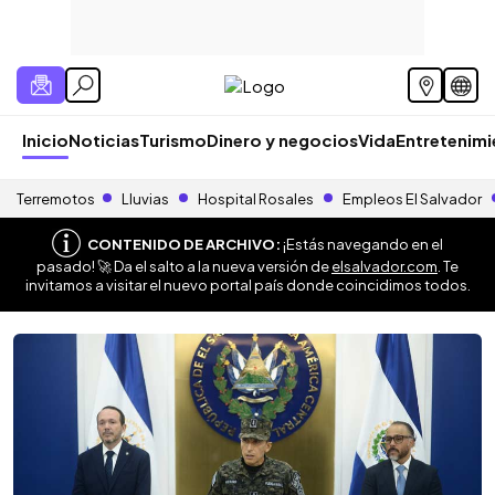
Inicio
Noticias
Turismo
Dinero y negocios
Vida
Entretenim
Terremotos
Lluvias
Hospital Rosales
Empleos El Salvador
CONTENIDO DE ARCHIVO:
¡Estás navegando en el
pasado! 🚀 Da el salto a la nueva versión de
elsalvador.com
. Te
invitamos a visitar el nuevo portal país donde coincidimos todos.