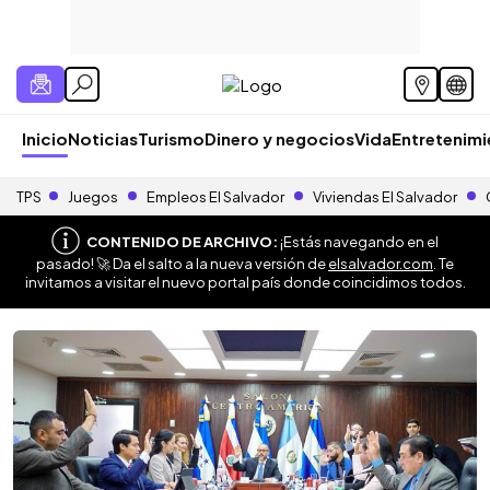
Inicio
Noticias
Turismo
Dinero y negocios
Vida
Entretenim
TPS
Juegos
Empleos El Salvador
Viviendas El Salvador
CONTENIDO DE ARCHIVO:
¡Estás navegando en el
pasado! 🚀 Da el salto a la nueva versión de
elsalvador.com
. Te
invitamos a visitar el nuevo portal país donde coincidimos todos.