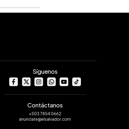
Síguenos
Contáctanos
+503 7854 0662
anunciate@elsalvador.com