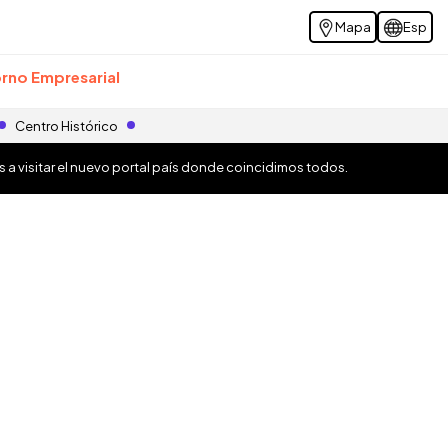
Mapa
Esp
rno Empresarial
Centro Histórico
os a visitar el nuevo portal país donde coincidimos todos.