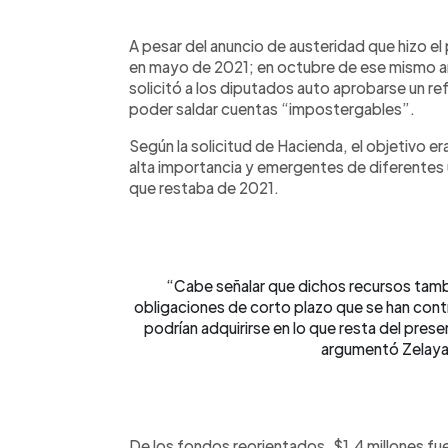
0:00
Facebook
Twitter
►
Escuchar artículo
A pesar del anuncio de austeridad que hizo e
en mayo de 2021; en octubre de ese mismo año
solicitó a los diputados auto aprobarse un re
poder saldar cuentas “impostergables”.
Según la solicitud de Hacienda, el objetivo er
alta importancia y emergentes de diferentes 
que restaba de 2021.
“Cabe señalar que dichos recursos tambi
obligaciones de corto plazo que se han con
podrían adquirirse en lo que resta del prese
argumentó Zelaya
De los fondos reorientados, $1.4 millones fue