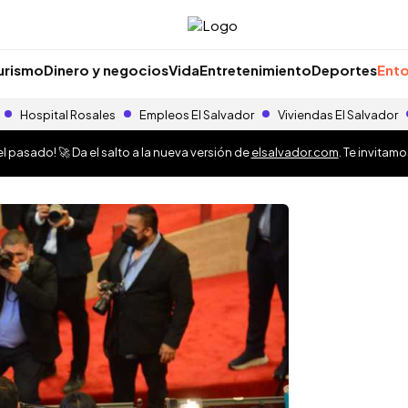
urismo
Dinero y negocios
Vida
Entretenimiento
Deportes
Ento
Hospital Rosales
Empleos El Salvador
Viviendas El Salvador
 pasado! 🚀 Da el salto a la nueva versión de
elsalvador.com
. Te invitam