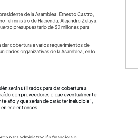
WhatsApp
Copiar link
l presidente de la Asamblea, Ernesto Castro,
, el ministro de Hacienda, Alejandro Zelaya,
fuerzo presupuestario de $2 millones para
a dar cobertura a varios requerimientos de
unidades organizativas de la Asamblea, en lo
én serán utilizados para dar cobertura a
traído con proveedores o que eventualmente
nte año y que serían de carácter ineludible”,
 en ese entonces.
ron para administración financiera e