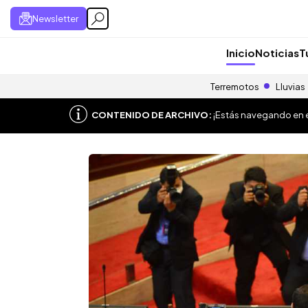
Newsletter
Inicio
Noticias
T
Terremotos
Lluvias
CONTENIDO DE ARCHIVO:
¡Estás navegando en el