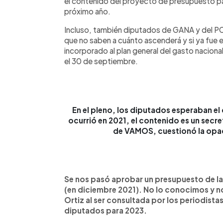
el contenido del proyecto de presupuesto pa
próximo año.
Incluso, también diputados de GANA y del PCN
que no saben a cuánto ascenderá y si ya fue e
incorporado al plan general del gasto naciona
el 30 de septiembre.
En el pleno, los diputados esperaban e
ocurrió en 2021, el contenido es un secre
de VAMOS, cuestionó la opac
Se nos pasó aprobar un presupuesto de la
(en diciembre 2021). No lo conocimos y 
Ortiz al ser consultada por los periodista
diputados para 2023.