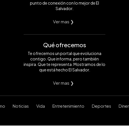
punto de conexión con lo mejor de El
Salvador.
Ver mas ❯
Qué ofrecemos
Te ofrecemos un portal que evoluciona
contigo. Que informa, pero también
inspira. Que te representa. Mostramos de lo
que está hecho El Salvador.
Ver mas ❯
smo
Noticias
Vida
Entretenimiento
Deportes
Dine