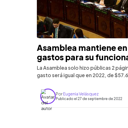
Asamblea mantiene en 
gastos para su funcio
La Asamblea solo hizo públicas 2 págin
gasto será igual que en 2022, de $57.6
Por
Eugenia Velásquez
Publicado el 27 de septiembre de 2022
0:00