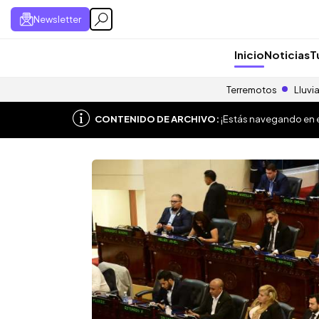
Newsletter
Inicio
Noticias
T
Terremotos
Lluvi
CONTENIDO DE ARCHIVO:
¡Estás navegando en el