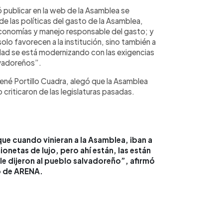
zó publicar en la web de la Asamblea se
e las políticas del gasto de la Asamblea,
 economías y manejo responsable del gasto; y
olo favorecen a la institución, sino también a
idad se está modernizando con las exigencias
lvadoreños”.
ené Portillo Cuadra, alegó que la Asamblea
criticaron de las legislaturas pasadas.
ue cuando vinieran a la Asamblea, iban a
ionetas de lujo, pero ahí están, las están
le dijeron al pueblo salvadoreño”, afirmó
o de ARENA.