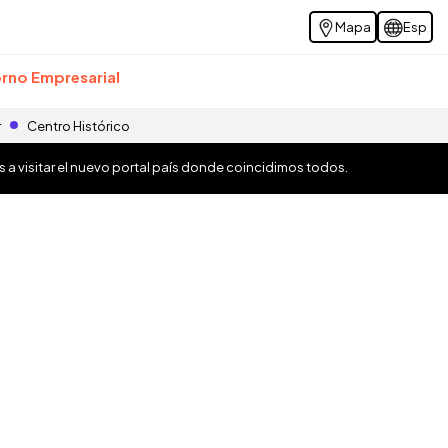
Mapa
Esp
rno Empresarial
r
Centro Histórico
os a visitar el nuevo portal país donde coincidimos todos.