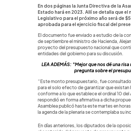
Facebook
Twitter
►
Escuchar artículo
En dos páginas la Junta Directiva de la As
Estado hará en 2023. Allí se detalla que 
Legislativo para el próximo año será de $
aprobada para el ejercicio fiscal del pres
El documento fue enviado a estudio de la com
de septiembre el ministro de Hacienda, Alejan
proyecto del presupuesto nacional que contie
entidades del gobierno para su discusión.
LEA ADEMÁS: "Mejor que nos dé una risa n
pregunta sobre el presupu
“Este monto presupuestario, fue consultado 
para el solo efecto de garantizar que existan
conforme a lo que establece el ordinal 10 del A
respondió en forma afirmativa a dicha propue
Asamblea publicó hasta este martes en horas d
la agenda de la plenaria se contemplaba su in
En días anteriores, los diputados de la opos