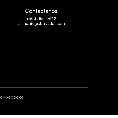
Contáctanos
+503 7854 0662
anunciate@elsalvador.com
ro y Negocios