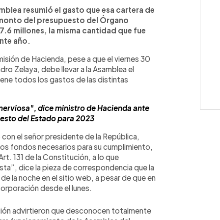
WhatsApp
Copiar link
amblea resumió el gasto que esa cartera de
el monto del presupuesto del Órgano
57.6 millones, la misma cantidad que fue
ente año.
isión de Hacienda, pese a que el viernes 30
dro Zelaya, debe llevar a la Asamblea el
ne todos los gastos de las distintas
erviosa", dice ministro de Hacienda ante
esto del Estado para 2023
con el señor presidente de la República,
 los fondos necesarios para su cumplimiento,
rt. 131 de la Constitución, a lo que
sta”, dice la pieza de correspondencia que la
e la noche en el sitio web, a pesar de que en
corporación desde el lunes.
ición advirtieron que desconocen totalmente