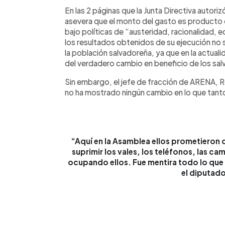
En las 2 páginas que la Junta Directiva autori
asevera que el monto del gasto es producto d
bajo políticas de “austeridad, racionalidad,
los resultados obtenidos de su ejecución no s
la población salvadoreña, ya que en la actual
del verdadero cambio en beneficio de los sa
Sin embargo, el jefe de fracción de ARENA, R
no ha mostrado ningún cambio en lo que tanto 
“Aquí en la Asamblea ellos prometieron q
suprimir los vales, los teléfonos, las cam
ocupando ellos. Fue mentira todo lo que 
el diputad