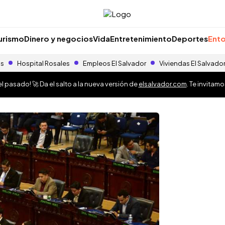
urismo
Dinero y negocios
Vida
Entretenimiento
Deportes
Ento
as
Hospital Rosales
Empleos El Salvador
Viviendas El Salvado
 pasado! 🚀 Da el salto a la nueva versión de
elsalvador.com
. Te invitam