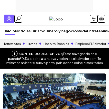
Inicio
Noticias
Turismo
Dinero y negocios
Vida
Entretenim
Terremotos
Lluvias
Hospital Rosales
Empleos El Salvador
CONTENIDO DE ARCHIVO:
¡Estás navegando en el
pasado! 🚀 Da el salto a la nueva versión de
elsalvador.com
. Te
invitamos a visitar el nuevo portal país donde coincidimos todos.