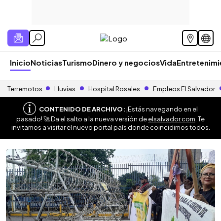
Inicio
Noticias
Turismo
Dinero y negocios
Vida
Entretenim
Terremotos
Lluvias
Hospital Rosales
Empleos El Salvador
CONTENIDO DE ARCHIVO:
¡Estás navegando en el
pasado! 🚀 Da el salto a la nueva versión de
elsalvador.com
. Te
invitamos a visitar el nuevo portal país donde coincidimos todos.