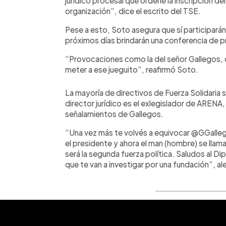
jurídico procesal que ordene la inscripción de
organización”, dice el escrito del TSE.
Pese a esto, Soto asegura que sí participarán
próximos días brindarán una conferencia de pr
“Provocaciones como la del señor Gallegos, qu
meter a ese jueguito”, reafirmó Soto.
La mayoría de directivos de Fuerza Solidari
director jurídico es el exlegislador de ARENA
señalamientos de Gallegos.
“Una vez más te volvés a equivocar @GGallegos
el presidente y ahora el man (hombre) se llam
será la segunda fuerza política. Saludos al Di
que te van a investigar por una fundación”, a