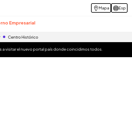
Mapa
Esp
rno Empresarial
r
Centro Histórico
os a visitar el nuevo portal país donde coincidimos todos.