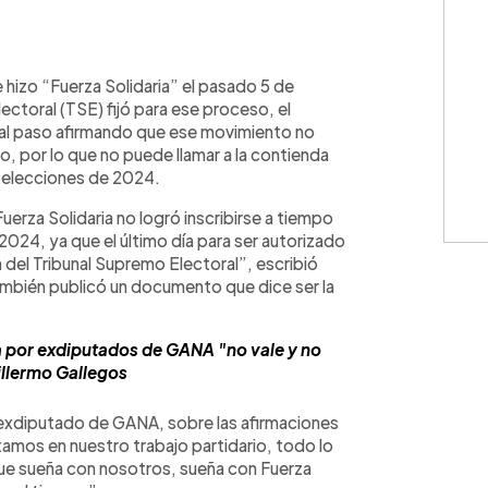
WhatsApp
Copiar link
 hizo “Fuerza Solidaria” el pasado 5 de
ectoral (TSE) fijó para ese proceso, el
 al paso afirmando que ese movimiento no
o, por lo que no puede llamar a la contienda
s elecciones de 2024.
erza Solidaria no logró inscribirse a tiempo
2024, ya que el último día para ser autorizado
n del Tribunal Supremo Electoral”, escribió
también publicó un documento que dice ser la
 por exdiputados de GANA "no vale y no
illermo Gallegos
 exdiputado de GANA, sobre las afirmaciones
amos en nuestro trabajo partidario, todo lo
que sueña con nosotros, sueña con Fuerza