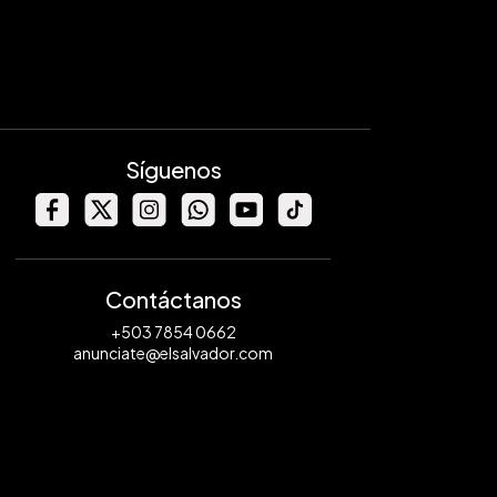
Síguenos
Contáctanos
+503 7854 0662
anunciate@elsalvador.com