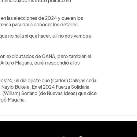
l mencionado instituto político en
 en las elecciones de 2024 y que en los
ensa para dar a conocer los detalles.
e no halla ni qué hacer, allí no nos vamos a
a son exdiputados de GANA, pero también el
, Arturo Magaña, quién respondió a los
24, un día dijiste que (Carlos) Callejas sería
a Nayib Bukele. En el 2024 Fuerza Solidaria
p. (William) Soriano (de Nuevas Ideas) que dice
legó Magaña.