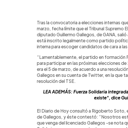
0:00
Facebook
Twitter
►
Escuchar artículo
Tras la convocatoria a elecciones internas que
marzo, fecha límite que el Tribunal Supremo El
diputado Guillermo Gallegos, de GANA, salió
está inscrito legalmente como partido polític
interna para escoger candidatos de cara a la
“Lamentablemente, el partido en formación Fu
para participar en las próximas elecciones de 
era el 5 de marzo, de acuerdo a una resolució
Gallegos en su cuenta de Twitter, en la que 
resolución del TSE.
LEA ADEMÁS: Fuerza Solidaria integrada
existe", dice Gu
El Diario de Hoy consultó a Rigoberto Soto,
de Gallegos, y éste contestó: “Nosotros est
que venga del licenciado Gallegos -se nota 