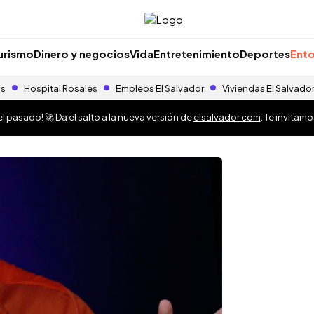
urismo
Dinero y negocios
Vida
Entretenimiento
Deportes
Ento
as
Hospital Rosales
Empleos El Salvador
Viviendas El Salvado
 pasado! 🚀 Da el salto a la nueva versión de
elsalvador.com
. Te invitam