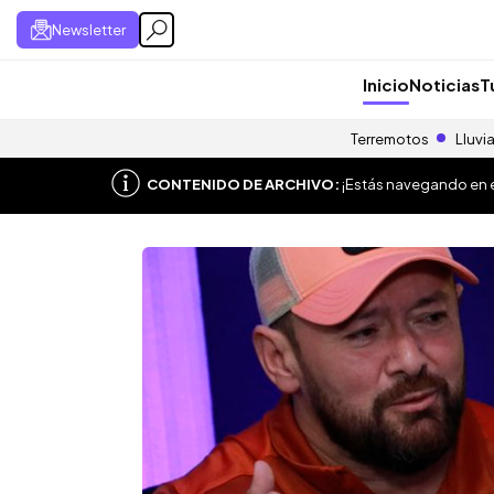
Newsletter
Inicio
Noticias
T
Terremotos
Lluvi
CONTENIDO DE ARCHIVO:
¡Estás navegando en el