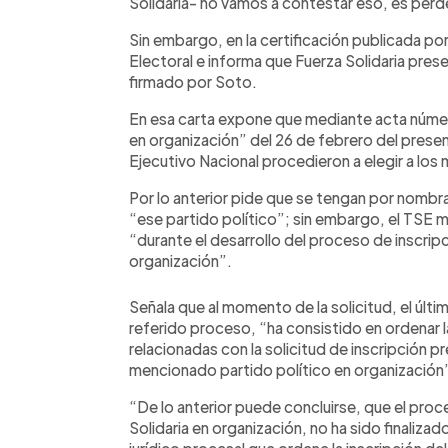
Solidaria- no vamos a contestar eso, es perd
Sin embargo, en la certificación publicada por
Electoral e informa que Fuerza Solidaria pres
firmado por Soto.
En esa carta expone que mediante acta número
en organización” del 26 de febrero del prese
Ejecutivo Nacional procedieron a elegir a los
Por lo anterior pide que se tengan por nombr
“ese partido político”; sin embargo, el TSE m
“durante el desarrollo del proceso de inscripc
organización”.
Señala que al momento de la solicitud, el últi
referido proceso, “ha consistido en ordenar l
relacionadas con la solicitud de inscripción 
mencionado partido político en organización
“De lo anterior puede concluirse, que el proce
Solidaria en organización, no ha sido finaliza