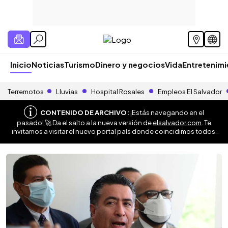
Inicio
Noticias
Turismo
Dinero y negocios
Vida
Entretenim
Terremotos
Lluvias
Hospital Rosales
Empleos El Salvador
CONTENIDO DE ARCHIVO:
¡Estás navegando en el
pasado! 🚀 Da el salto a la nueva versión de
elsalvador.com
. Te
invitamos a visitar el nuevo portal país donde coincidimos todos.