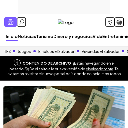
Inicio
Noticias
Turismo
Dinero y negocios
Vida
Entretenim
TPS
Juegos
Empleos El Salvador
Viviendas El Salvador
CONTENIDO DE ARCHIVO:
¡Estás navegando en el
pasado! 🚀 Da el salto a la nueva versión de
elsalvador.com
. Te
invitamos a visitar el nuevo portal país donde coincidimos todos.