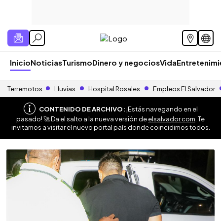
Inicio
Noticias
Turismo
Dinero y negocios
Vida
Entretenim
Terremotos
Lluvias
Hospital Rosales
Empleos El Salvador
CONTENIDO DE ARCHIVO:
¡Estás navegando en el
pasado! 🚀 Da el salto a la nueva versión de
elsalvador.com
. Te
invitamos a visitar el nuevo portal país donde coincidimos todos.