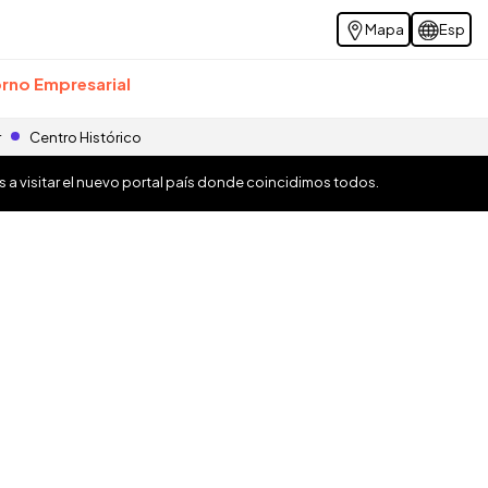
Mapa
Esp
rno Empresarial
r
Centro Histórico
os a visitar el nuevo portal país donde coincidimos todos.