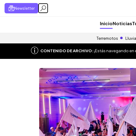
Newsletter
Inicio
Noticias
T
Terremotos
Lluvi
CONTENIDO DE ARCHIVO:
¡Estás navegando en el