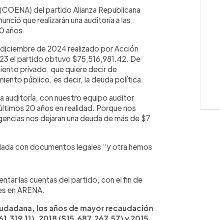
WhatsApp
Copiar link
 (COENA) del partido Alianza Republicana
nció que realizarán una auditoría a las
20 años.
diciembre de 2024 realizado por Acción
23 el partido obtuvo $75,516,981.42. De
iento privado, que quiere decir de
iento público, es decir, la deuda política.
a auditoría, con nuestro equipo auditor
 últimos 20 años en realidad. Porque nos
igencias nos dejaran una deuda de más de $7
dada con documentos legales “y otra hemos
tar las cuentas del partido, con el fin de
res en ARENA.
iudadana, los años de mayor recaudación
1,319.11), 2018 ($15,687,267.57) y 2015