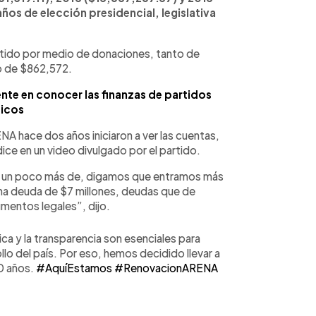
ños de elección presidencial, legislativa
artido por medio de donaciones, tanto de
do de $862,572.
te en conocer las finanzas de partidos
ticos
A hace dos años iniciaron a ver las cuentas,
ce en un video divulgado por el partido.
 un poco más de, digamos que entramos más
na deuda de $7 millones, deudas que de
umentos legales”, dijo.
a y la transparencia son esenciales para
llo del país. Por eso, hemos decidido llevar a
20 años.
#AquíEstamos
#RenovacionARENA