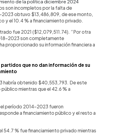
iento de la política diciembre 2024
s son incompletos por la falta de
018-2023 obtuvo $13,486,809, de ese monto,
o y el 10.4 % a financiamiento privado.
trado fue 2021 ($12,079,511.74). “Por otra
o 2018-2023 son completamente
ha proporcionado su información financiera a
 partidos que no dan información de su
amiento
23 habría obtenido $40,553,793. De este
 público mientras que el 42.6 % a
n el período 2014-2023 fueron
esponde a financiamiento público y el resto a
l 54.7 % fue financiamiento privado mientras