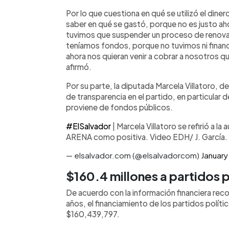
Por lo que cuestiona en qué se utilizó el din
saber en qué se gastó, porque no es justo a
tuvimos que suspender un proceso de renova
teníamos fondos, porque no tuvimos ni financ
ahora nos quieran venir a cobrar a nosotros 
afirmó.
Por su parte, la diputada Marcela Villatoro, 
de transparencia en el partido, en particular 
proviene de fondos públicos.
#ElSalvador
| Marcela Villatoro se refirió a la
ARENA como positiva. Video EDH/ J. García.
— elsalvador.com (@elsalvadorcom)
January
$160.4 millones a partidos p
De acuerdo con la información financiera rec
años, el financiamiento de los partidos polít
$160,439,797.