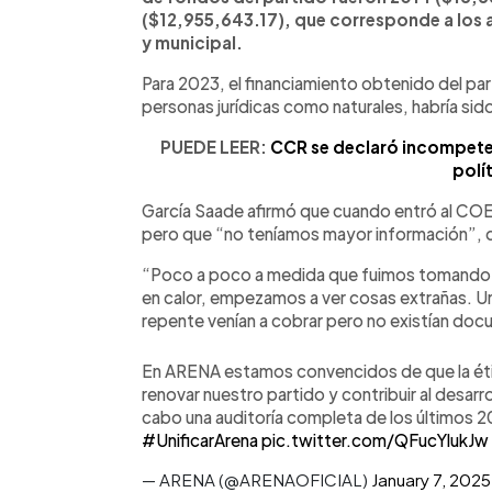
($12,955,643.17), que corresponde a los a
y municipal.
Para 2023, el financiamiento obtenido del p
personas jurídicas como naturales, habría si
PUEDE LEER:
CCR se declaró incompeten
polí
García Saade afirmó que cuando entró al COEN
pero que “no teníamos mayor información”, di
“Poco a poco a medida que fuimos tomando
en calor, empezamos a ver cosas extrañas. U
repente venían a cobrar pero no existían doc
En ARENA estamos convencidos de que la étic
renovar nuestro partido y contribuir al desarro
cabo una auditoría completa de los últimos 
#UnificarArena
pic.twitter.com/QFucYlukJw
— ARENA (@ARENAOFICIAL)
January 7, 2025