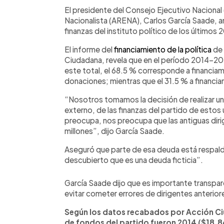
Facebook
Twitter
►
Escuchar artículo
El presidente del Consejo Ejecutivo Nacional
Nacionalista (ARENA), Carlos García Saade, anu
finanzas del instituto político de los últimos 
El informe del
financiamiento de la política
de 
Ciudadana, revela que en el período 2014-20
este total, el 68.5 % corresponde a financiam
donaciones; mientras que el 31.5 % a financiam
“Nosotros tomamos la decisión de realizar un
externo, de las finanzas del partido de estos
preocupa, nos preocupa que las antiguas dir
millones”, dijo García Saade.
Aseguró que parte de esa deuda está respal
descubierto que es una deuda ficticia”.
García Saade dijo que es importante transparen
evitar cometer errores de dirigentes anterio
Según los datos recabados por Acción C
de fondos del partido fueron 2014 ($18,86