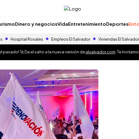
urismo
Dinero y negocios
Vida
Entretenimiento
Deportes
Ento
as
Hospital Rosales
Empleos El Salvador
Viviendas El Salvado
 pasado! 🚀 Da el salto a la nueva versión de
elsalvador.com
. Te invitam