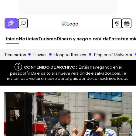
Inicio
Noticias
Turismo
Dinero y negocios
Vida
Entretenim
Terremotos
Lluvias
Hospital Rosales
Empleos El Salvador
CONTENIDO DE ARCHIVO:
¡Estás navegando en el
pasado! 🚀 Da el salto a la nueva versión de
elsalvador.com
. Te
invitamos a visitar el nuevo portal país donde coincidimos todos.