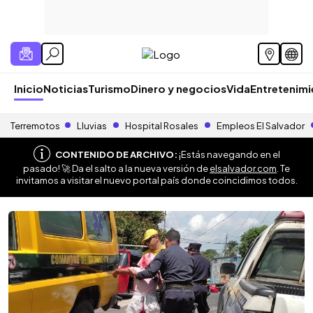
Inicio
Noticias
Turismo
Dinero y negocios
Vida
Entretenim
Terremotos
Lluvias
Hospital Rosales
Empleos El Salvador
CONTENIDO DE ARCHIVO:
¡Estás navegando en el
pasado! 🚀 Da el salto a la nueva versión de
elsalvador.com
. Te
invitamos a visitar el nuevo portal país donde coincidimos todos.