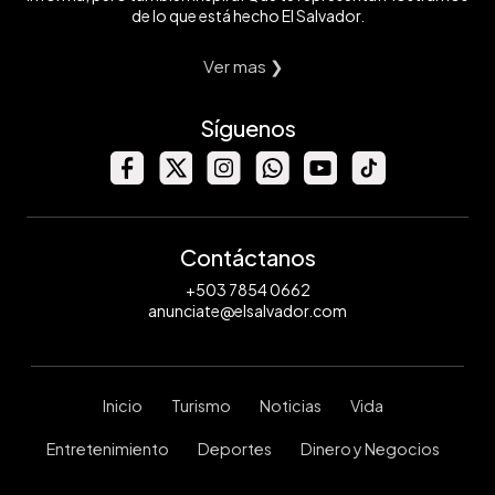
de lo que está hecho El Salvador.
Ver mas ❯
Síguenos
Contáctanos
+503 7854 0662
anunciate@elsalvador.com
Inicio
Turismo
Noticias
Vida
Entretenimiento
Deportes
Dinero y Negocios