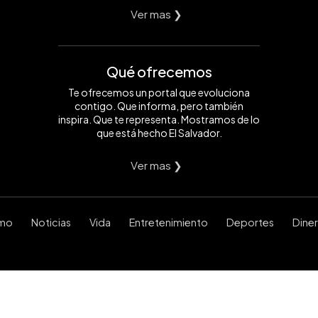
Ver mas ❯
Qué ofrecemos
Te ofrecemos un portal que evoluciona
contigo. Que informa, pero también
inspira. Que te representa. Mostramos de lo
que está hecho El Salvador.
Ver mas ❯
smo
Noticias
Vida
Entretenimiento
Deportes
Dine