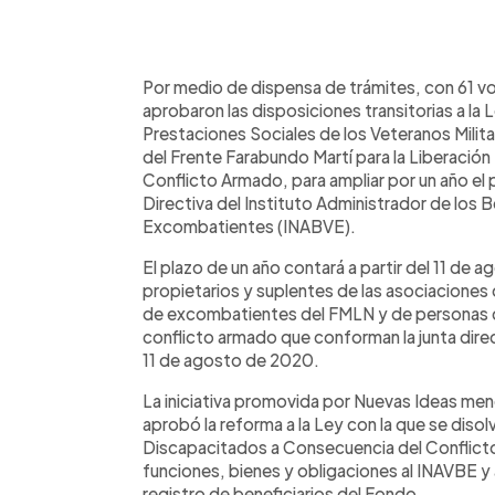
0:00
Facebook
Twitter
►
Escuchar artículo
Por medio de dispensa de trámites, con 61 vo
aprobaron las disposiciones transitorias a la 
Prestaciones Sociales de los Veteranos Mili
del Frente Farabundo Martí para la Liberación
Conflicto Armado, para ampliar por un año el 
Directiva del Instituto Administrador de los 
Excombatientes (INABVE).
El plazo de un año contará a partir del 11 de
propietarios y suplentes de las asociaciones 
de excombatientes del FMLN y de personas 
conflicto armado que conforman la junta direc
11 de agosto de 2020.
La iniciativa promovida por Nuevas Ideas men
aprobó la reforma a la Ley con la que se diso
Discapacitados a Consecuencia del Conflict
funciones, bienes y obligaciones al INAVBE y a 
registro de beneficiarios del Fondo.