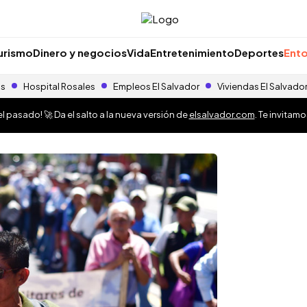
urismo
Dinero y negocios
Vida
Entretenimiento
Deportes
Ento
as
Hospital Rosales
Empleos El Salvador
Viviendas El Salvado
 pasado! 🚀 Da el salto a la nueva versión de
elsalvador.com
. Te invitam