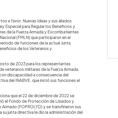
WhatsApp
Copiar link
tos a favor, Nuevas Ideas y sus aliados
Ley Especial para Regular los Beneficios y
tares de la Fuerza Armada y Excombatientes
 Nacional (FMLN) que participaron en el
periodo de funciones de la actual Junta
Beneficios de los Veteranos y
 agosto de 2023 para los representantes
de veteranos militares de la Fuerza Armada,
con discapacidad a consecuencia del
tiva del INABVE, que inició sus funciones el
ciona que el 22 de diciembre de 2022 se
lvió el Fondo de Protección de Lisiados y
o Armado (FOPROLYD) y se transfirieron sus
su junta directiva le dio la administración del