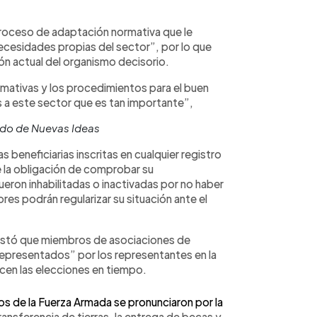
proceso de adaptación normativa que le
ecesidades propias del sector”, por lo que
ón actual del organismo decisorio.
rmativas y los procedimientos para el buen
s a este sector que es tan importante”,
ado de Nuevas Ideas
 beneficiarias inscritas en cualquier registro
e la obligación de comprobar su
ueron inhabilitadas o inactivadas por no haber
es podrán regularizar su situación ante el
festó que miembros de asociaciones de
epresentados” por los representantes en la
icen las elecciones en tiempo.
s de la Fuerza Armada se pronunciaron por la
nsferencia de tierras, la entrega de becas y