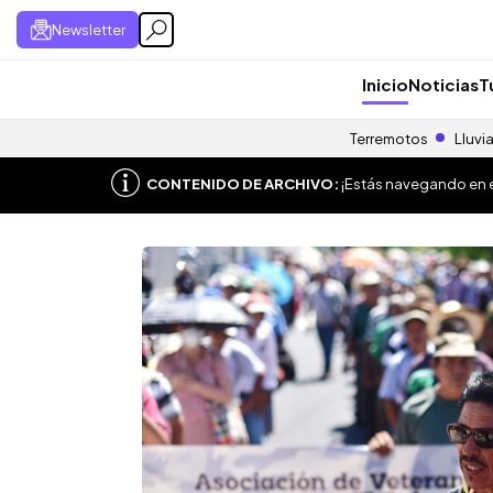
Newsletter
Inicio
Noticias
T
Terremotos
Lluvi
CONTENIDO DE ARCHIVO:
¡Estás navegando en el