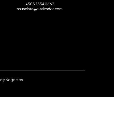
+503 7854 0662
anunciate@elsalvador.com
ro y Negocios