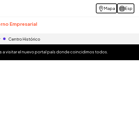
Mapa
Esp
rno Empresarial
r
Centro Histórico
os a visitar el nuevo portal país donde coincidimos todos.