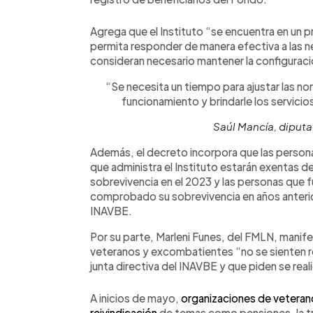
Agrega que el Instituto “se encuentra en un 
permita responder de manera efectiva a las n
consideran necesario mantener la configuraci
“Se necesita un tiempo para ajustar las no
funcionamiento y brindarle los servicio
Saúl Mancía, diput
Además, el decreto incorpora que las personas
que administra el Instituto estarán exentas d
sobrevivencia en el 2023 y las personas que f
comprobado su sobrevivencia en años anterior
INAVBE.
Por su parte, Marleni Funes, del FMLN, mani
veteranos y excombatientes “no se sienten r
junta directiva del INAVBE y que piden se real
A inicios de mayo,
organizaciones de veterano
reivindicación
de temas como pensiones, la tra