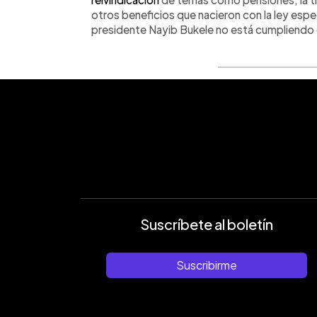
otros beneficios que nacieron con la ley espe
presidente Nayib Bukele no está cumpliend
Suscríbete al boletín
Suscribirme