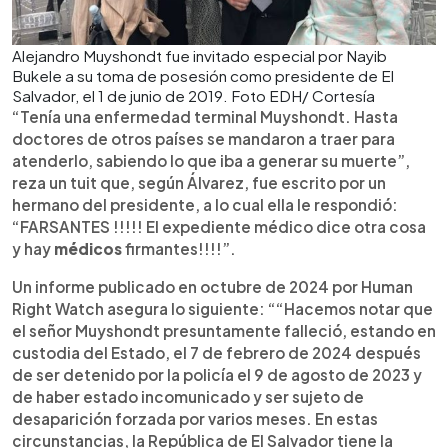
Alejandro Muyshondt fue invitado especial por Nayib
Bukele a su toma de posesión como presidente de El
Salvador, el 1 de junio de 2019. Foto EDH/ Cortesía
“Tenía una enfermedad terminal Muyshondt. Hasta
doctores de otros países se mandaron a traer para
atenderlo, sabiendo lo que iba a generar su muerte”,
reza un tuit que, según Álvarez, fue escrito por un
hermano del presidente, a lo cual ella le respondió:
“FARSANTES !!!!! El expediente médico dice otra cosa
y hay
médicos
firmantes!!!!”.
Un informe publicado en octubre de 2024 por Human
Right Watch asegura lo siguiente: ““Hacemos notar que
el señor Muyshondt presuntamente falleció, estando en
custodia del Estado, el 7 de febrero de 2024 después
de ser detenido por la policía el 9 de agosto de 2023 y
de haber estado incomunicado y ser sujeto de
desaparición forzada por varios meses. En estas
circunstancias, la República de El Salvador tiene la