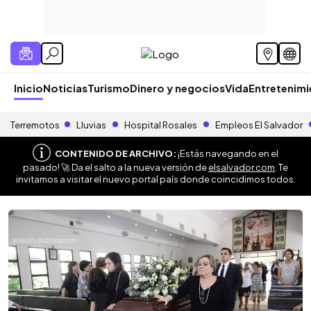
Inicio
Noticias
Turismo
Dinero y negocios
Vida
Entretenim
Terremotos
Lluvias
Hospital Rosales
Empleos El Salvador
CONTENIDO DE ARCHIVO:
¡Estás navegando en el
pasado! 🚀 Da el salto a la nueva versión de
elsalvador.com
. Te
invitamos a visitar el nuevo portal país donde coincidimos todos.