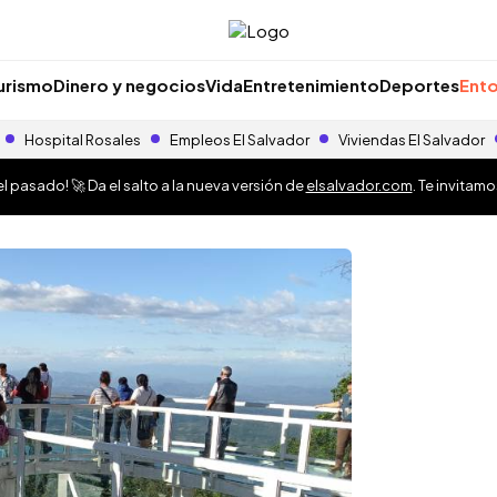
urismo
Dinero y negocios
Vida
Entretenimiento
Deportes
Ento
Hospital Rosales
Empleos El Salvador
Viviendas El Salvador
 pasado! 🚀 Da el salto a la nueva versión de
elsalvador.com
. Te invitam