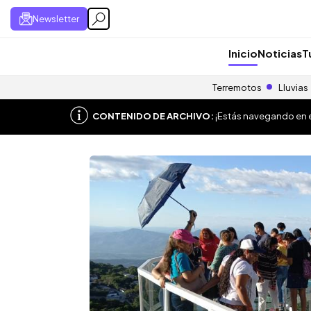
Newsletter
Inicio
Noticias
T
Terremotos
Lluvias
CONTENIDO DE ARCHIVO:
¡Estás navegando en el