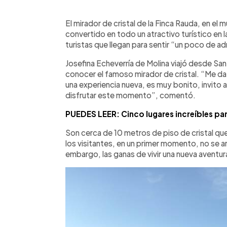
0:00
Facebook
Twitter
►
Escuchar artículo
El mirador de cristal de la Finca Rauda, en el 
convertido en todo un atractivo turístico en la
turistas que llegan para sentir “un poco de ad
Josefina Echeverría de Molina viajó desde San S
conocer el famoso mirador de cristal. “Me da
una experiencia nueva, es muy bonito, invito a
disfrutar este momento”, comentó.
PUEDES LEER: Cinco lugares increíbles para
Son cerca de 10 metros de piso de cristal qu
los visitantes, en un primer momento, no se an
embargo, las ganas de vivir una nueva aventur