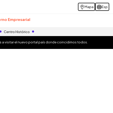
Mapa
Esp
rno Empresarial
Centro Histórico
os a visitar el nuevo portal país donde coincidimos todos.